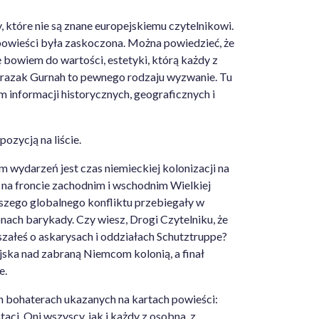
y, które nie są znane europejskiemu czytelnikowi.
 powieści była zaskoczona. Można powiedzieć, że
ę bowiem do wartości, estetyki, którą każdy z
ulrazak Gurnah to pewnego rodzaju wyzwanie. Tu
m informacji historycznych, geograficznych i
ozycją na liście.
em wydarzeń jest czas niemieckiej kolonizacji na
 na froncie zachodnim i wschodnim Wielkiej
szego globalnego konfliktu przebiegały w
onach barykady. Czy wiesz, Drogi Czytelniku, że
yszałeś o askarysach i oddziałach Schutztruppe?
jska nad zabraną Niemcom kolonią, a finał
e.
ch bohaterach ukazanych na kartach powieści:
taci. Oni wszyscy, jak i każdy z osobna, z