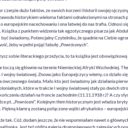
r czerpie dużo faktów, ze swoich korzeni i historii swojej ojczyzn
z zawodu historykiem wieloma faktami odnalezionymi na stronach
o europejskim nacechowaniu i ona łatwiej do nas trafia. Odnosi si
e. Książka z punktem widzenia tak egzotycznego pisarza jak Abd
z być świadomy, Potencjalny Czytelniku, że spadnie na Ciebie ogro
oić, żeby w pełni pojąć fabułę „
Powróconych”
.
sz sobie literackiego przeżycia, to ta książka jest obowiązkową p
re toczą się głównie na terenie Niemieckiej Afryki Wschodniej. Tł
 I wojny światowej. Znowu jako Europejczycy wiemy, co działo się
 ówczesnego świata. Mało kto jest świadomy jak działania pierw
lonialnych, które w trakcie I wojny światowej stały po dwóch str
akończeniu działań na froncie zachodnim (11.11.1918 r.)? A czy sł
ce pt. „
Powróceni
”. Kolejnym tłem historycznym jest władza bryty
ji. Piękną klamrą zostaną połączone wątki afrykańsko – europejski
ę, że tak. Cóż, dodam jeszcze, że nie wspomniałam nawet o główny
go małżonka. Jest też obfita galeria drugoplanowych zajmujących pos