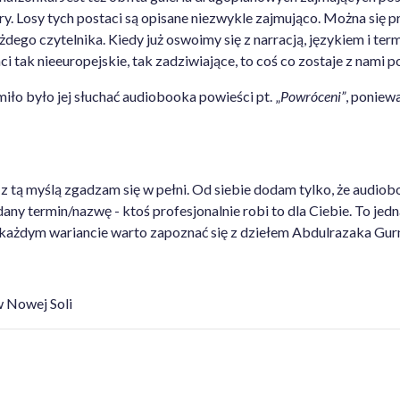
y. Losy tych postaci są opisane niezwykle zajmująco. Można się pr
dego czytelnika. Kiedy już oswoimy się z narracją, językiem i ter
ci tak nieeuropejskie, tak zadziwiające, to coś co zostaje z nami p
iło było jej słuchać audiobooka powieści pt. „
Powróceni”
, poniewa
 z tą myślą zgadzam się w pełni. Od siebie dodam tylko, że audiob
any termin/nazwę - ktoś profesjonalnie robi to dla Ciebie. To jedn
w każdym wariancie warto zapoznać się z dziełem Abdulrazaka Gur
 Nowej Soli