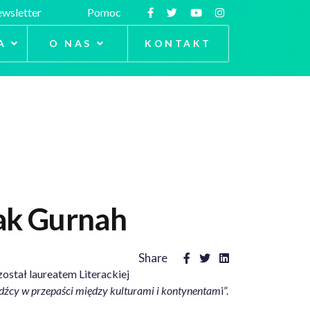
wsletter
Pomoc
A
O NAS
KONTAKT
zak Gurnah
Share
został laureatem Literackiej
dźcy w przepaści między kulturami i kontynentam
i”.