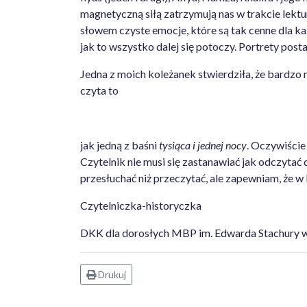
magnetyczną siłą zatrzymują nas w trakcie lektur
słowem czyste emocje, które są tak cenne dla każ
jak to wszystko dalej się potoczy. Portrety posta
Jedna z moich koleżanek stwierdziła, że bardzo m
czyta to
jak jedną z baśni
tysiąca i jednej nocy
. Oczywiście
Czytelnik nie musi się zastanawiać jak odczytać d
przesłuchać niż przeczytać, ale zapewniam, że 
Czytelniczka-historyczka
DKK dla dorosłych MBP im. Edwarda Stachury w
Drukuj