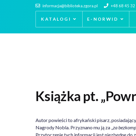
informacja@biblioteka.zgora.pl
+48 68 45 32
KATALOGI
E-NORWID
Książka pt. „Pow
Autor powieści to afrykański pisarz, posiadający
Nagrody Nobla. Przyznano mu ją za „
za bezkompr
Przytoczenie tych informacji jest niezbędne do z