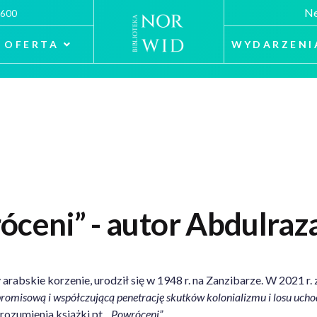
Ne
 600
OFERTA
WYDARZENI
róceni” - autor Abdulra
 arabskie korzenie, urodził się w 1948 r. na Zanzibarze. W 2021 r. 
omisową i współczującą penetrację skutków kolonializmu i losu ucho
rozumienia książki pt. „
Powróceni”
.