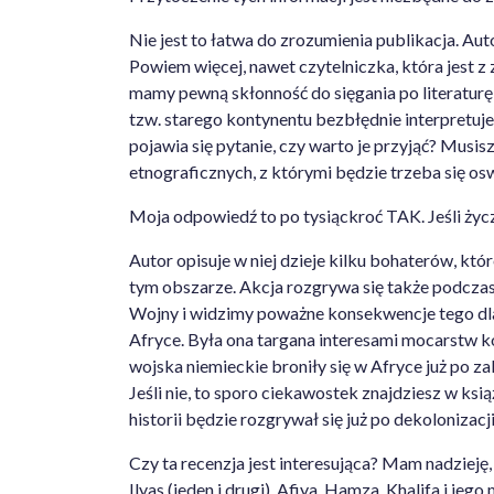
Nie jest to łatwa do zrozumienia publikacja. Auto
Powiem więcej, nawet czytelniczka, która jest 
mamy pewną skłonność do sięgania po literaturę 
tzw. starego kontynentu bezbłędnie interpretuj
pojawia się pytanie, czy warto je przyjąć? Musis
etnograficznych, z którymi będzie trzeba się osw
Moja odpowiedź to po tysiąckroć TAK. Jeśli życzy
Autor opisuje w niej dzieje kilku bohaterów, któ
tym obszarze. Akcja rozgrywa się także podczas
Wojny i widzimy poważne konsekwencje tego dla
Afryce. Była ona targana interesami mocarstw ko
wojska niemieckie broniły się w Afryce już po z
Jeśli nie, to sporo ciekawostek znajdziesz w książ
historii będzie rozgrywał się już po dekolonizac
Czy ta recenzja jest interesująca? Mam nadziej
Ilyas (jeden i drugi), Afiya, Hamza, Khalifa i je