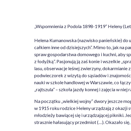
„Wspomnienia z Podola 1898-1919” Heleny (Let
Helena Kumanowska (nazwisko panieńskie) do u
całkiem inne od dzisiejszych”. Mimo to, jak na p
spraw gospodarstwa domowego i kuchni, aby space
z łodyżką”. Pasjonują ją zaś konie i wszelkie „
lasu, obserwacje leśnej zwierzyny, dokarmianie z
podwieczorek z wizytą do sąsiadów i znajomości
nauki w szkole handlowej w Warszawie, co łączy
„rajtszula” – szkoła jazdy konnej i zajęcia w nie
Na początku „wielkiej wojny” dwory jeszcze mog
w 1915 roku rodzice Heleny urządzają z okazji 
młodzieży bawiącej się i urządzającej pikniki. 
strasznie hałasujący przedmiot (…). Okazało się