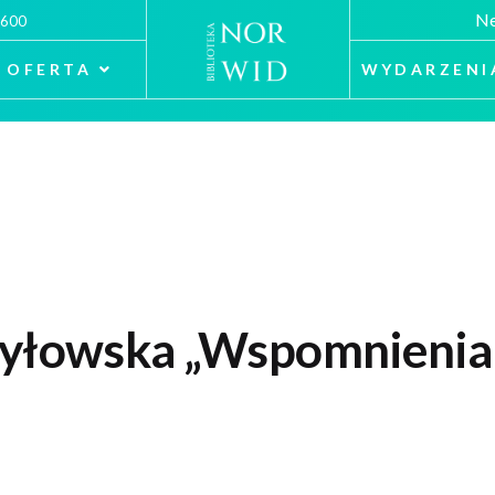
Ne
 600
OFERTA
WYDARZENI
tyłowska „Wspomnienia 