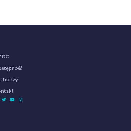
ODO
stępność
rtnerzy
ntakt