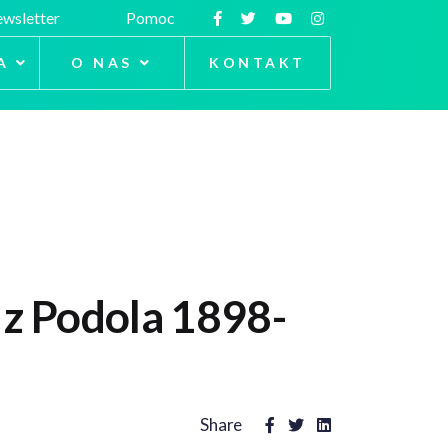
wsletter
Pomoc
A
O NAS
KONTAKT
z Podola 1898-
Share