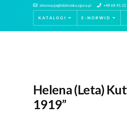
informacja@biblioteka.zgora.pl
+48 68 45 32
KATALOGI
E-NORWID
Helena (Leta) Ku
1919”