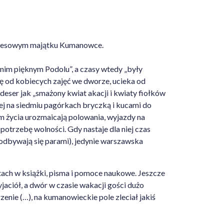
 kresowym majątku Kumanowce.
im pięknym Podolu”, a czasy wtedy „były
się od kobiecych zajęć we dworze, ucieka od
deser jak „smażony kwiat akacji i kwiaty fiołków
nej na siedmiu pagórkach bryczką i kucami do
ytm życia urozmaicają polowania, wyjazdy na
otrzebę wolności. Gdy nastaje dla niej czas
 odbywają się parami), jedynie warszawska
tach w książki, pisma i pomoce naukowe. Jeszcze
aciół, a dwór w czasie wakacji gości dużo
enie (…), na kumanowieckie pole zleciał jakiś