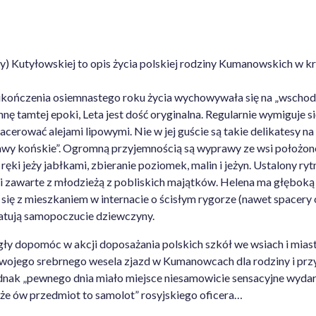
y) Kutyłowskiej to opis życia polskiej rodziny Kumanowskich w
kończenia osiemnastego roku życia wychowywała się na „wschodn
annę tamtej epoki, Leta jest dość oryginalna. Regularnie wymiguje 
rować alejami lipowymi. Nie w jej guście są takie delikatesy na 
sprawy końskie”. Ogromną przyjemnością są wyprawy ze wsi położo
 ręki jeży jabłkami, zbieranie poziomek, malin i jeżyn. Ustalony r
 zawarte z młodzieżą z pobliskich majątków. Helena ma głęboką p
 się z mieszkaniem w internacie o ścisłym rygorze (nawet spacery
j ratują samopoczucie dziewczyny.
ły dopomóc w akcji doposażania polskich szkół we wsiach i mias
swojego srebrnego wesela zjazd w Kumanowcach dla rodziny i przyj
Jednak „pewnego dnia miało miejsce niesamowicie sensacyjne wydarz
, że ów przedmiot to samolot” rosyjskiego oficera…