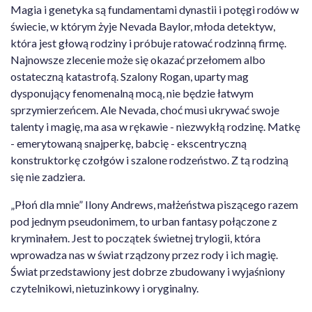
Magia i genetyka są fundamentami dynastii i potęgi rodów w
świecie, w którym żyje Nevada Baylor, młoda detektyw,
która jest głową rodziny i próbuje ratować rodzinną firmę.
Najnowsze zlecenie może się okazać przełomem albo
ostateczną katastrofą. Szalony Rogan, uparty mag
dysponujący fenomenalną mocą, nie będzie łatwym
sprzymierzeńcem. Ale Nevada, choć musi ukrywać swoje
talenty i magię, ma asa w rękawie - niezwykłą rodzinę. Matkę
- emerytowaną snajperkę, babcię - ekscentryczną
konstruktorkę czołgów i szalone rodzeństwo. Z tą rodziną
się nie zadziera.
„Płoń dla mnie” Ilony Andrews, małżeństwa piszącego razem
pod jednym pseudonimem, to urban fantasy połączone z
kryminałem. Jest to początek świetnej trylogii, która
wprowadza nas w świat rządzony przez rody i ich magię.
Świat przedstawiony jest dobrze zbudowany i wyjaśniony
czytelnikowi, nietuzinkowy i oryginalny.