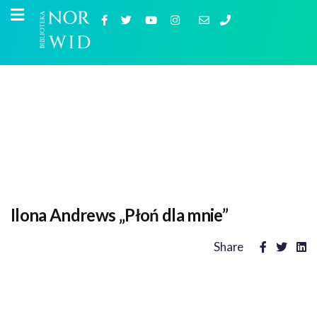
Ilona Andrews „Płoń dla mnie”
Share