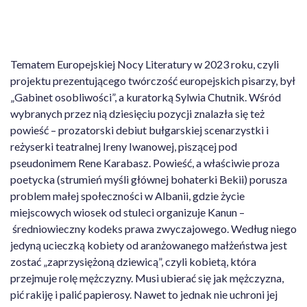
Tematem Europejskiej Nocy Literatury w 2023 roku, czyli
projektu prezentującego twórczość europejskich pisarzy, był
„Gabinet osobliwości”, a kuratorką Sylwia Chutnik. Wśród
wybranych przez nią dziesięciu pozycji znalazła się też
powieść – prozatorski debiut bułgarskiej scenarzystki i
reżyserki teatralnej Ireny Iwanowej, piszącej pod
pseudonimem Rene Karabasz. Powieść, a właściwie proza
poetycka (strumień myśli głównej bohaterki Bekii) porusza
problem małej społeczności w Albanii, gdzie życie
miejscowych wiosek od stuleci organizuje Kanun –
średniowieczny kodeks prawa zwyczajowego. Według niego
jedyną ucieczką kobiety od aranżowanego małżeństwa jest
zostać „zaprzysiężoną dziewicą”, czyli kobietą, która
przejmuje rolę mężczyzny. Musi ubierać się jak mężczyzna,
pić rakiję i palić papierosy. Nawet to jednak nie uchroni jej