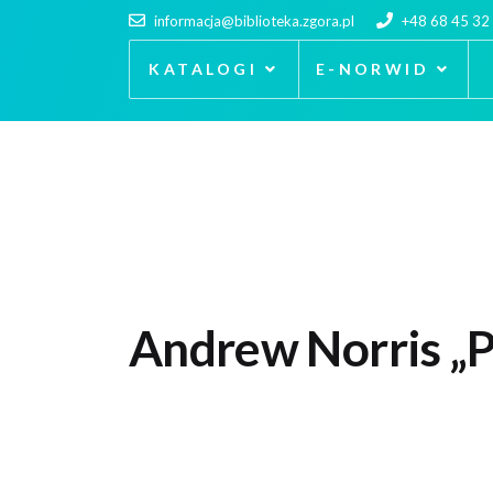
informacja@biblioteka.zgora.pl
+48 68 45 32
KATALOGI
E-NORWID
Andrew Norris „Pr