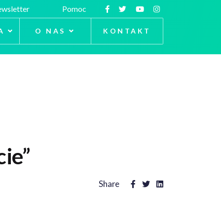
wsletter
Pomoc
A
O NAS
KONTAKT
cie”
Share