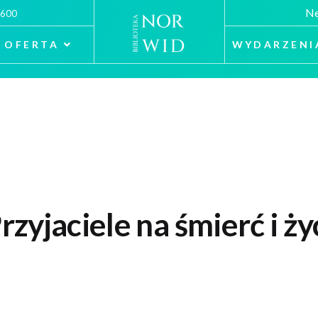
Ne
 600
OFERTA
WYDARZENI
zyjaciele na śmierć i ży