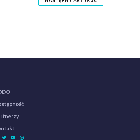
NASTĘPNY ARTYKUŁ
ODO
stępność
rtnerzy
ntakt