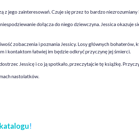
zą z jego zainteresowań. Czuje się przez to bardzo niezrozumiany 
iespodziewanie dołącza do niego dziewczyna. Jessica okazuje się
ość zobaczenia i poznania Jessicy. Losy głównych bohaterów, którz
 i kontaktom łatwiej im będzie odkryć przyczynę jej śmierci.
i dostrzec Jessicę i co ją spotkało, przeczytajcie tę książkę. Przy
emach nastolatków.
katalogu
!