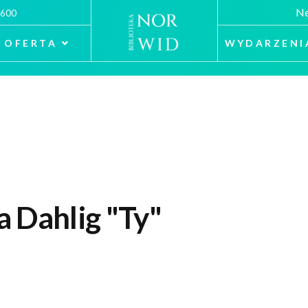
Ne
 600
OFERTA
WYDARZENI
a Dahlig "Ty"