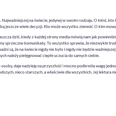
 Najważniejszej na świecie, jedynej w swoim rodzaju. O kimś, kto
obą jeszcze wiele decyzji. Kto może wszystko ziemnić. O kim mowa
szcza dziś, kiedy z każdej strony media mówią nam jak powinniśmy 
y sprzeczne komunikaty. To wszystko sprawia, że niezwykle trudno 
żni są, że na świecie nigdy nie było i nigdy nie będzie ważniejsze
nych należy pielęgnować ciepłe uczucia do samych siebie.
osoby, daje nadzieję na przyszłość i mocno podkreśla wagę jedno
szych, nieco starszych, a właściwie dla wszystkich. Jej lektura ni