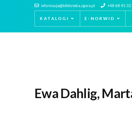
informacja@biblioteka.zgora.pl
+48 68 45 32
KATALOGI
E-NORWID
Ewa Dahlig, Mart