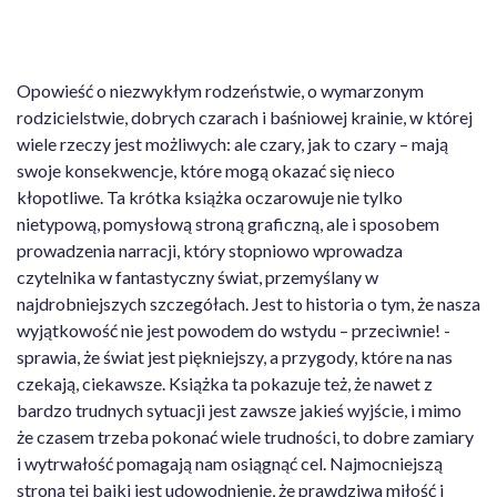
Opowieść o niezwykłym rodzeństwie, o wymarzonym
rodzicielstwie, dobrych czarach i baśniowej krainie, w której
wiele rzeczy jest możliwych: ale czary, jak to czary – mają
swoje konsekwencje, które mogą okazać się nieco
kłopotliwe. Ta krótka książka oczarowuje nie tylko
nietypową, pomysłową stroną graficzną, ale i sposobem
prowadzenia narracji, który stopniowo wprowadza
czytelnika w fantastyczny świat, przemyślany w
najdrobniejszych szczegółach. Jest to historia o tym, że nasza
wyjątkowość nie jest powodem do wstydu – przeciwnie! -
sprawia, że świat jest piękniejszy, a przygody, które na nas
czekają, ciekawsze. Książka ta pokazuje też, że nawet z
bardzo trudnych sytuacji jest zawsze jakieś wyjście, i mimo
że czasem trzeba pokonać wiele trudności, to dobre zamiary
i wytrwałość pomagają nam osiągnąć cel. Najmocniejszą
stroną tej bajki jest udowodnienie, że prawdziwa miłość i