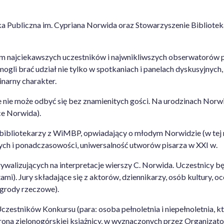
a Publiczna im. Cypriana Norwida oraz Stowarzyszenie Bibliotek
m najciekawszych uczestników i najwnikliwszych obserwatorów pol
mogli brać udział nie tylko w spotkaniach i panelach dyskusyjnych
narny charakter.
 nie może odbyć się bez znamienitych gości. Na urodzinach Norwid
ce Norwida).
bibliotekarzy z WiMBP, opwiadający o młodym Norwidzie (w tej ro
ych i ponadczasowości, uniwersalność utworów pisarza w XXI w.
rywalizujących na interpretacje wierszy C. Norwida. Uczestnicy 
i). Jury składające się z aktorów, dziennikarzy, osób kultury, oc
agrody rzeczowe).
czestników Konkursu (para: osoba pełnoletnia i niepełnoletnia, kt
rona zielonogórskiej książnicy, w wyznaczonych przez Organiz