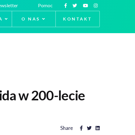
wsletter
Pomoc
A
O NAS
KONTAKT
da w 200-lecie
Share