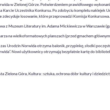
 Norwida w Zielonej Górze. Potwierdzeniem prawidłowego wykonan
 na Karcie Uczestnika Konkursu. Po zdobyciu kompletu naklejek U
wie zdecyduje losowanie, które przeprowadzi Komisja Konkursowa
wa z Muzeum Literatury im. Adama Mickiewicza w Warszawie (gal
isarza na wielkoformatowych planszach (przed gmachem głównym 
czas Urodzin Norwida otrzyma balonik, przypinkę, słodki poczęs
wida’’. Nowi użytkownicy otrzymają bezpłatnie kartę do bibliotek
 Zielona Góra, Kultura : sztuka, ochrona dóbr kultury i dziedz