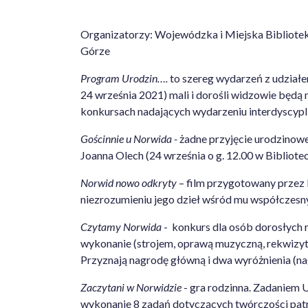
Organizatorzy: Wojewódzka i Miejska Bibliotek
Górze
Program Urodzin….
to szereg wydarzeń z udziałe
24 września 2021) mali i dorośli widzowie będą 
konkursach nadających wydarzeniu interdyscypli
Gościnnie u Norwida -
żadne przyjęcie urodzinowe
Joanna Olech (24 września o g. 12.00 w Bibliote
Norwid nowo odkryty
– film przygotowany przez 
niezrozumieniu jego dzieł wśród mu współczesn
Czytamy Norwida
- konkurs dla osób dorosłych 
wykonanie (strojem, oprawą muzyczną, rekwizytam
Przyznają nagrodę główną i dwa wyróżnienia (n
Zaczytani w Norwidzie
- gra rodzinna. Zadaniem U
wykonanie 8 zadań dotyczących twórczości pat