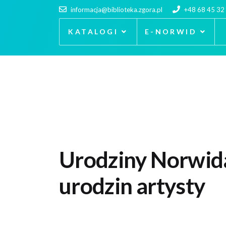
informacja@biblioteka.zgora.pl
+48 68 45 32
KATALOGI
E-NORWID
Urodziny Norwid
urodzin artysty