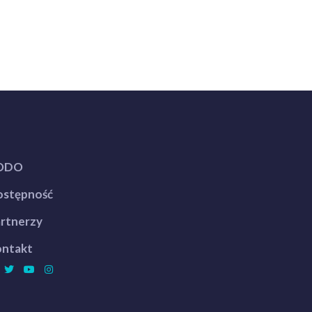
ODO
stępność
rtnerzy
ntakt