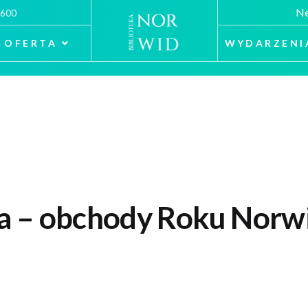
Ne
 600
OFERTA
WYDARZENI
a – obchody Roku Norwi