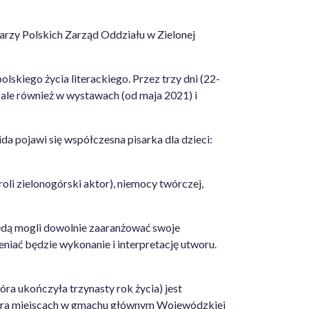
arzy Polskich Zarząd Oddziału w Zielonej
skiego życia literackiego. Przez trzy dni (22-
, ale również w wystawach (od maja 2021) i
a pojawi się współczesna pisarka dla dzieci:
li zielonogórski aktor), niemocy twórczej,
będą mogli dowolnie zaaranżować swoje
eniać będzie wykonanie i interpretację utworu.
óra ukończyła trzynasty rok życia) jest
atora miejscach w gmachu głównym Wojewódzkiej