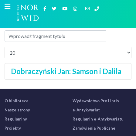
Dobraczyński Jan: Samson i Dalila
O bibliotece
Wydawnictwo Pro Libris
Nasze strony
e-Antykwariat
Regulaminy
Regulamin e-Antykwariatu
Projekty
Zamówienia Publiczne