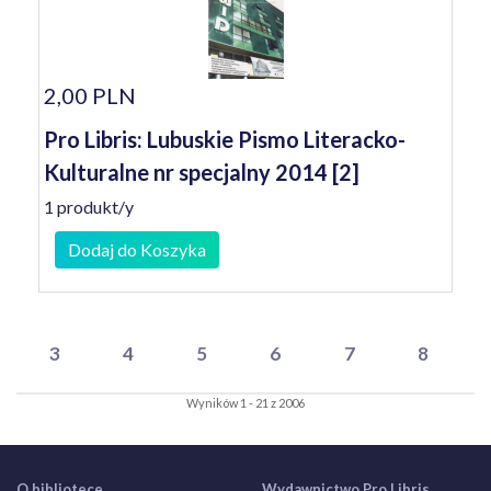
2,00 PLN
Pro Libris: Lubuskie Pismo Literacko-
Kulturalne nr specjalny 2014 [2]
1 produkt/y
Dodaj do Koszyka
3
4
5
6
7
8
Wyników 1 - 21 z 2006
O bibliotece
Wydawnictwo Pro Libris