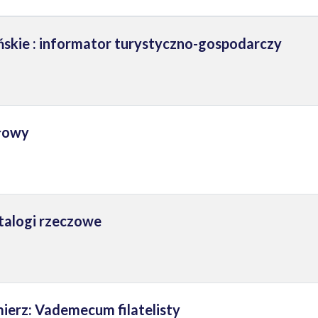
skie : informator turystyczno-gospodarczy
głowy
talogi rzeczowe
ierz: Vademecum filatelisty