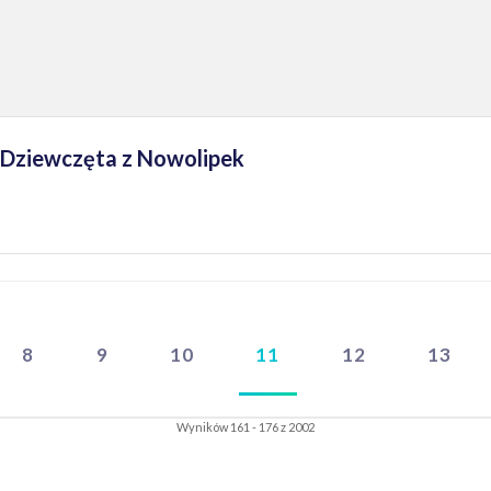
 Dziewczęta z Nowolipek
8
9
10
11
12
13
Wyników 161 - 176 z 2002