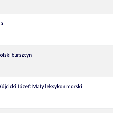
ta
lski bursztyn
ójcicki Józef: Mały leksykon morski