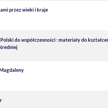
ami przez wieki i kraje
Polski do współczesności : materiały do kształce
 średniej
h Magdaleny
r