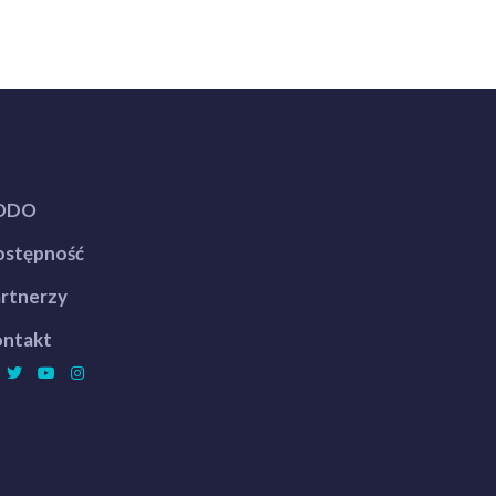
ODO
stępność
rtnerzy
ntakt