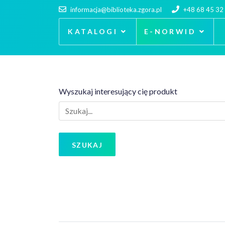
informacja@biblioteka.zgora.pl
+48 68 45 32
KATALOGI
E-NORWID
Wyszukaj interesujący cię produkt
SZUKAJ