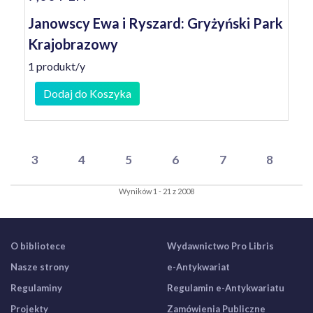
Janowscy Ewa i Ryszard: Gryżyński Park
Krajobrazowy
1 produkt/y
Dodaj do Koszyka
3
4
5
6
7
8
Wyników 1 - 21 z 2008
O bibliotece
Wydawnictwo Pro Libris
Nasze strony
e-Antykwariat
Regulaminy
Regulamin e-Antykwariatu
Projekty
Zamówienia Publiczne