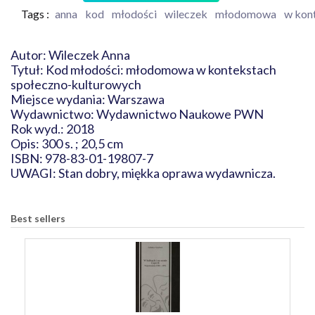
Tags :
anna
kod
młodości
wileczek
młodomowa
w kon
Autor: Wileczek Anna
Tytuł: Kod młodości: młodomowa w kontekstach
społeczno-kulturowych
Miejsce wydania: Warszawa
Wydawnictwo: Wydawnictwo Naukowe PWN
Rok wyd.: 2018
Opis: 300 s. ; 20,5 cm
ISBN: 978-83-01-19807-7
UWAGI: Stan dobry, miękka oprawa wydawnicza.
Best sellers