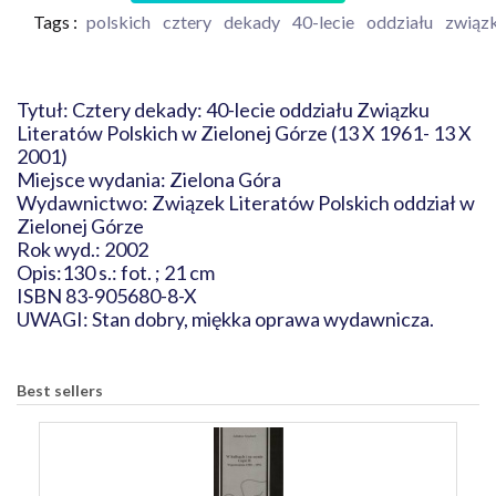
Tags :
polskich
cztery
dekady
40-lecie
oddziału
związ
Tytuł: Cztery dekady: 40-lecie oddziału Związku
Literatów Polskich w Zielonej Górze (13 X 1961- 13 X
2001)
Miejsce wydania: Zielona Góra
Wydawnictwo: Związek Literatów Polskich oddział w
Zielonej Górze
Rok wyd.: 2002
Opis:130 s.: fot. ; 21 cm
ISBN 83-905680-8-X
UWAGI: Stan dobry, miękka oprawa wydawnicza.
Best sellers