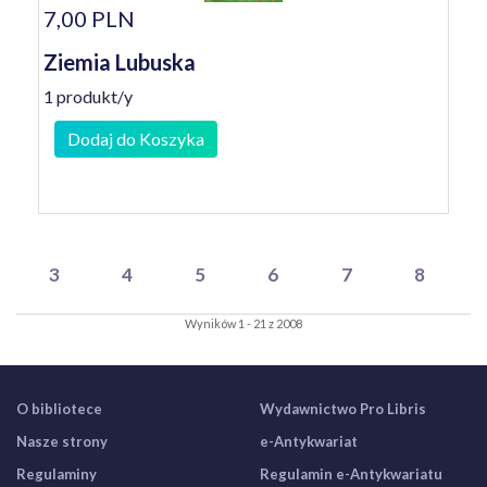
7,00 PLN
Ziemia Lubuska
1 produkt/y
Dodaj do Koszyka
3
4
5
6
7
8
Wyników 1 - 21 z 2008
O bibliotece
Wydawnictwo Pro Libris
Nasze strony
e-Antykwariat
Regulaminy
Regulamin e-Antykwariatu