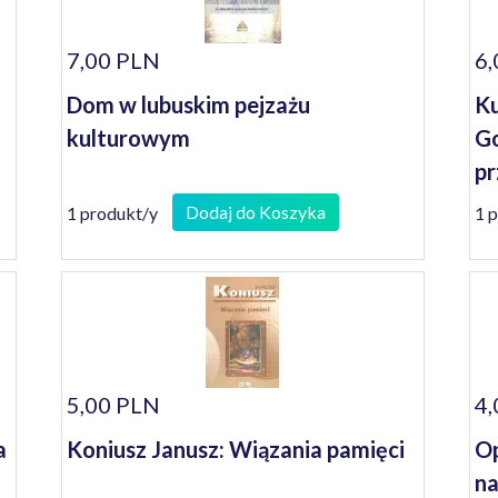
7,00 PLN
6,
Dom w lubuskim pejzażu
Ku
kulturowym
Go
pr
Dodaj do Koszyka
1 produkt/y
1 
5,00 PLN
4,
a
Koniusz Janusz: Wiązania pamięci
Op
na