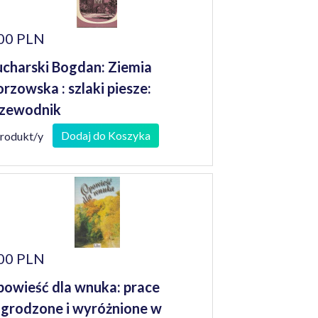
00 PLN
charski Bogdan: Ziemia
rzowska : szlaki piesze:
zewodnik
Dodaj do Koszyka
produkt/y
00 PLN
owieść dla wnuka: prace
grodzone i wyróżnione w