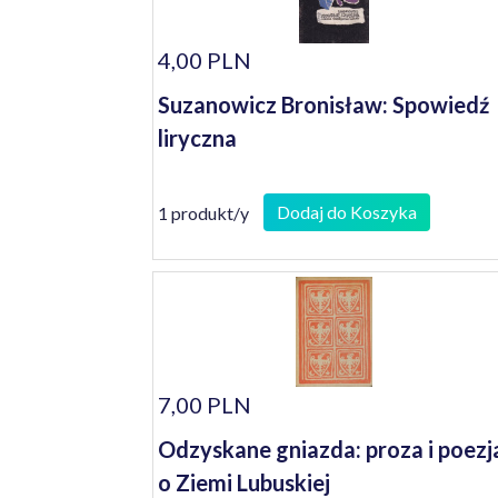
4,00 PLN
Suzanowicz Bronisław: Spowiedź
liryczna
Dodaj do Koszyka
1 produkt/y
7,00 PLN
Odzyskane gniazda: proza i poezj
o Ziemi Lubuskiej