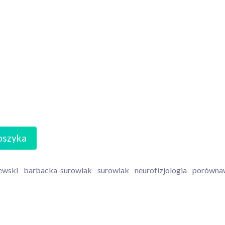
oszyka
zewski
barbacka-surowiak
surowiak
neurofizjologia
porówna