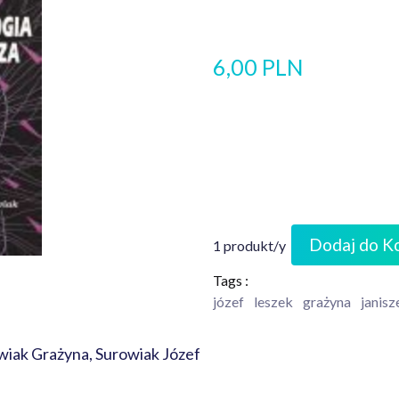
6,00 PLN
Dodaj do K
1 produkt/y
Tags :
józef
leszek
grażyna
janis
wiak Grażyna, Surowiak Józef