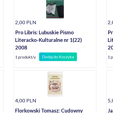
2,00 PLN
2,
Pro Libris: Lubuskie Pismo
Pr
Literacko-Kulturalne nr 1(22)
Li
2008
2
Dodaj do Koszyka
1 produkt/y
1 
4,00 PLN
5,
Florkowski Tomasz: Cudowny
Ja