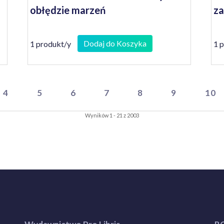
obłędzie marzeń
z
Dodaj do Koszyka
1 produkt/y
1 
4
5
6
7
8
9
10
Wyników 1 - 21 z 2003