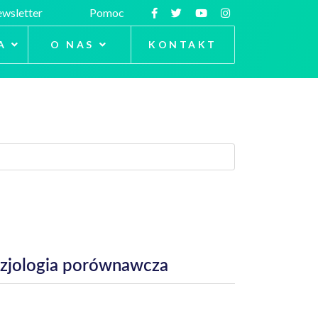
wsletter
Pomoc
A
O NAS
KONTAKT
izjologia porównawcza