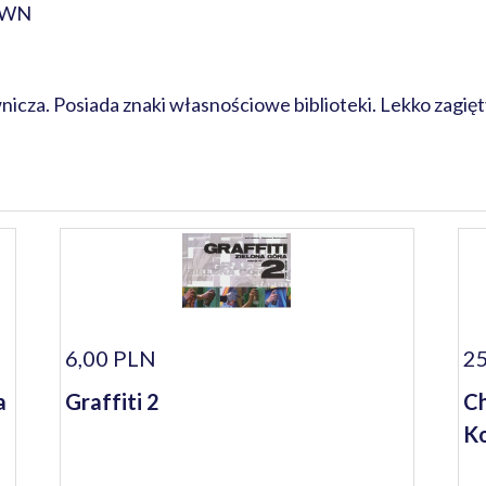
 PWN
za. Posiada znaki własnościowe biblioteki. Lekko zagięty 
6,00 PLN
25
a
Graffiti 2
Ch
Ko