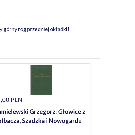
górny róg przedniej okładki i
,00 PLN
mielewski Grzegorz: Głowice z
łbacza, Szadzka i Nowogardu