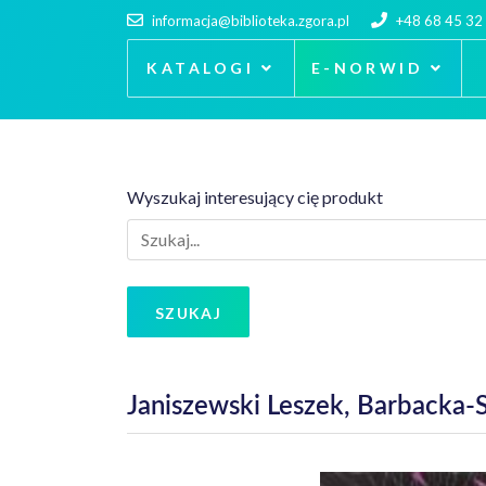
informacja@biblioteka.zgora.pl
+48 68 45 32
KATALOGI
E-NORWID
Wyszukaj interesujący cię produkt
SZUKAJ
Janiszewski Leszek, Barbacka-