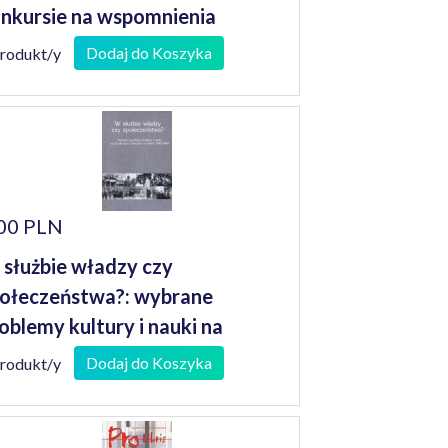
nkursie na wspomnienia
niorów
Dodaj do Koszyka
produkt/y
00 PLN
służbie władzy czy
ołeczeństwa?: wybrane
oblemy kultury i nauki na
odkowym Nadodrzu w latach
Dodaj do Koszyka
produkt/y
945-1989