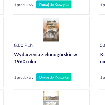
Dodaj do Koszyka
1 produkt/y
1 
8,00 PLN
5,
:
Wydarzenia zielonogórskie w
Ku
1960 roku
um
Dodaj do Koszyka
1 produkt/y
1 