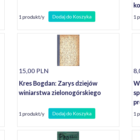
ko
se
Dodaj do Koszyka
1 produkt/y
1 
15,00 PLN
8,
Kres Bogdan: Zarys dziejów
W 
winiarstwa zielonogórskiego
sp
pr
Śr
Dodaj do Koszyka
1 produkt/y
1 
1