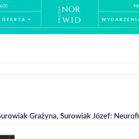
Ne
 600
OFERTA
WYDARZENI
Surowiak Grażyna, Surowiak Józef: Neurof