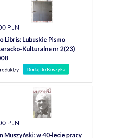
00 PLN
o Libris: Lubuskie Pismo
teracko-Kulturalne nr 2(23)
008
Dodaj do Koszyka
produkt/y
00 PLN
n Muszyński: w 40-lecie pracy