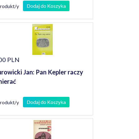
Dodaj do Koszyka
produkt/y
00 PLN
rowicki Jan: Pan Kepler raczy
ierać
Dodaj do Koszyka
produkt/y