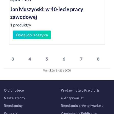
Jan Muszyński: w 40-lecie pracy
zawodowej
1 produkt/y
Dodaj do Koszyka
3
4
5
6
7
8
Wyników 1 - 21 z 2008
O bibliotece
Wydawnictwo Pro Libris
Nasze strony
e-Antykwariat
Regulaminy
Regulamin e-Antykwariatu
Projekty
Zamówienia Publiczne