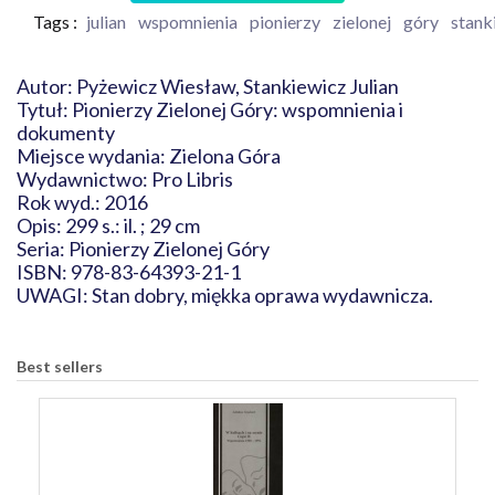
Tags :
julian
wspomnienia
pionierzy
zielonej
góry
stank
Autor: Pyżewicz Wiesław, Stankiewicz Julian
Tytuł: Pionierzy Zielonej Góry: wspomnienia i
dokumenty
Miejsce wydania: Zielona Góra
Wydawnictwo: Pro Libris
Rok wyd.: 2016
Opis: 299 s.: il. ; 29 cm
Seria: Pionierzy Zielonej Góry
ISBN: 978-83-64393-21-1
UWAGI: Stan dobry, miękka oprawa wydawnicza.
Best sellers