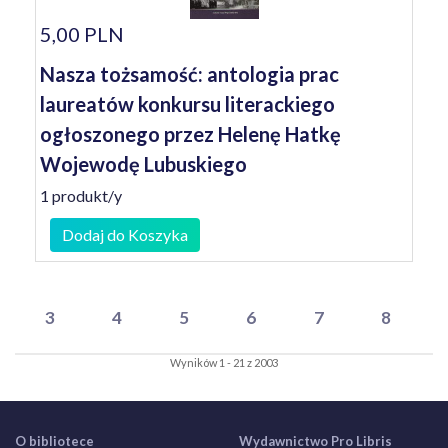
5,00 PLN
Nasza tożsamość: antologia prac
laureatów konkursu literackiego
ogłoszonego przez Helenę Hatkę
Wojewodę Lubuskiego
1 produkt/y
Dodaj do Koszyka
3
4
5
6
7
8
Wyników 1 - 21 z 2003
O bibliotece
Wydawnictwo Pro Libris