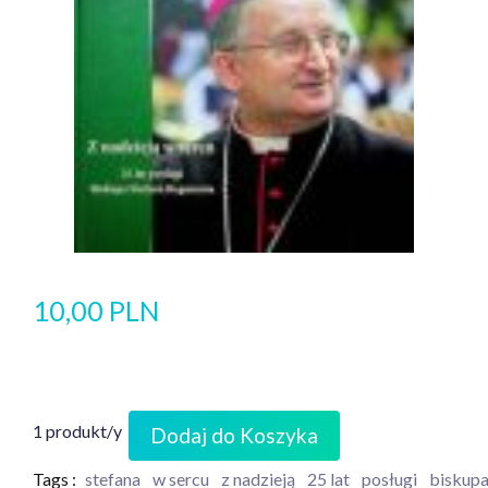
10,00 PLN
1 produkt/y
Dodaj do Koszyka
Tags :
stefana
w sercu
z nadzieją
25 lat
posługi
biskup