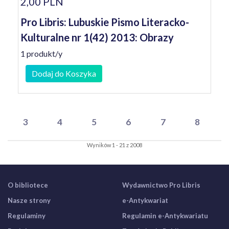
2,00 PLN
Pro Libris: Lubuskie Pismo Literacko-
Kulturalne nr 1(42) 2013: Obrazy
1 produkt/y
Dodaj do Koszyka
3
4
5
6
7
8
Wyników 1 - 21 z 2008
O bibliotece
Wydawnictwo Pro Libris
Nasze strony
e-Antykwariat
Regulaminy
Regulamin e-Antykwariatu