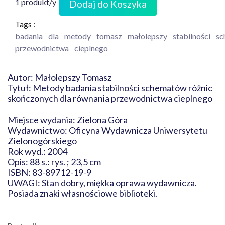
1 produkt/y
Dodaj do Koszyka
Tags :
badania
dla
metody
tomasz
małolepszy
stabilności
sc
przewodnictwa
cieplnego
Autor: Małolepszy Tomasz
Tytuł: Metody badania stabilności schematów różnic
skończonych dla równania przewodnictwa cieplnego
Miejsce wydania: Zielona Góra
Wydawnictwo: Oficyna Wydawnicza Uniwersytetu
Zielonogórskiego
Rok wyd.: 2004
Opis: 88 s.: rys. ; 23,5 cm
ISBN: 83-89712-19-9
UWAGI: Stan dobry, miękka oprawa wydawnicza.
Posiada znaki własnościowe biblioteki.