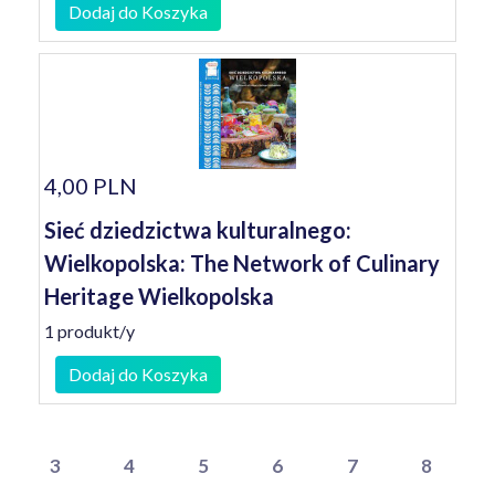
Dodaj do Koszyka
4,00 PLN
Sieć dziedzictwa kulturalnego:
Wielkopolska: The Network of Culinary
Heritage Wielkopolska
1 produkt/y
Dodaj do Koszyka
3
4
5
6
7
8