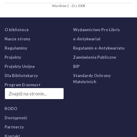
Wyników 1 - 21 z 2008
O bibliotece
Wydawnictwo Pro Libris
Nasze strony
e-Antykwariat
Regulaminy
Regulamin e-Antykwariatu
Projekty
Zamówienia Publiczne
Projekty Unijne
BIP
Dla Bibliotekarzy
Standardy Ochrony
Małoletnich
Program Erasmus+
RODO
Dostępność
Partnerzy
Kontakt