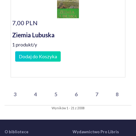
7,00 PLN
Ziemia Lubuska
1 produkt/y
Dodaj do Koszyka
3
4
5
6
7
8
Wyników 1 - 21 z 2008
O bibliotece
Wydawnictwo Pro Libris