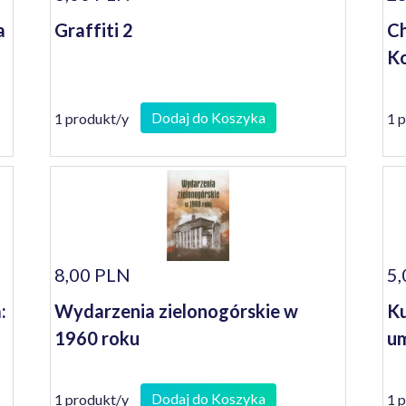
a
Graffiti 2
Ch
Ko
Dodaj do Koszyka
1 produkt/y
1 
8,00 PLN
5,
:
Wydarzenia zielonogórskie w
Ku
1960 roku
um
Dodaj do Koszyka
1 produkt/y
1 