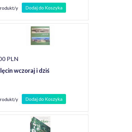
Dodaj do Koszyka
produkt/y
00 PLN
lęcin wczoraj i dziś
Dodaj do Koszyka
produkt/y