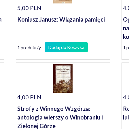
5,00 PLN
4,
a
Koniusz Janusz: Wiązania pamięci
Op
na
ko
se
Dodaj do Koszyka
1 produkt/y
1 
4,00 PLN
4,
Strofy z Winnego Wzgórza:
Ro
antologia wierszy o Winobraniu i
lu
Zielonej Górze