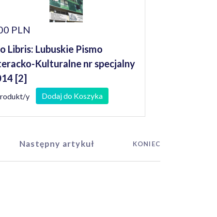
00 PLN
o Libris: Lubuskie Pismo
teracko-Kulturalne nr specjalny
14 [2]
Dodaj do Koszyka
produkt/y
Następny artykuł
KONIEC