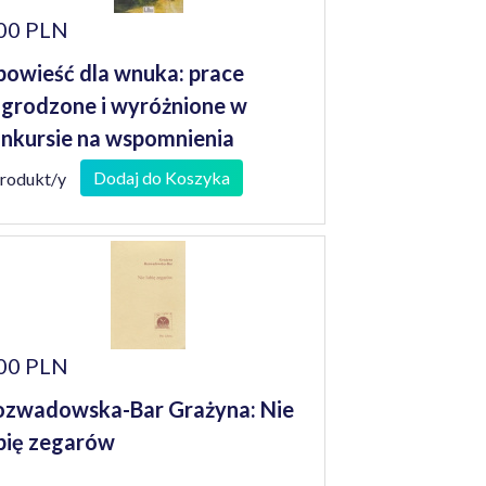
00 PLN
owieść dla wnuka: prace
grodzone i wyróżnione w
nkursie na wspomnienia
niorów
Dodaj do Koszyka
produkt/y
00 PLN
zwadowska-Bar Grażyna: Nie
bię zegarów