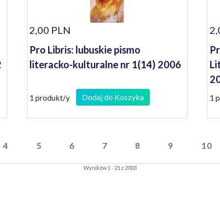
2,00 PLN
2,
Pro Libris: lubuskie pismo
Pr
2
literacko-kulturalne nr 1(14) 2006
Li
20
Dodaj do Koszyka
1 produkt/y
1 
4
5
6
7
8
9
10
Wyników 1 - 21 z 2003