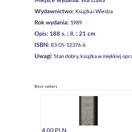
Warszawa
Miejsce wydania:
Książka i Wiedza
Wydawnictwo:
1989
Rok wydania:
Opis: 188 s. ; il. ; 21 cm
83-05-12376-6
ISBN:
Stan dobry, książka w miękkiej op
Uwagi:
Best sellers
4,00 PLN