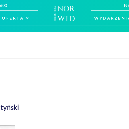
Ne
 600
OFERTA
WYDARZENI
tyński