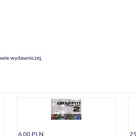
rawie wydawniczej.
6,00 PLN
25