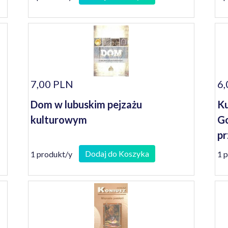
7,00 PLN
6,
Dom w lubuskim pejzażu
Ku
kulturowym
Go
pr
Dodaj do Koszyka
1 produkt/y
1 