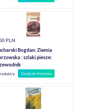
00 PLN
charski Bogdan: Ziemia
rzowska : szlaki piesze:
zewodnik
Dodaj do Koszyka
produkt/y