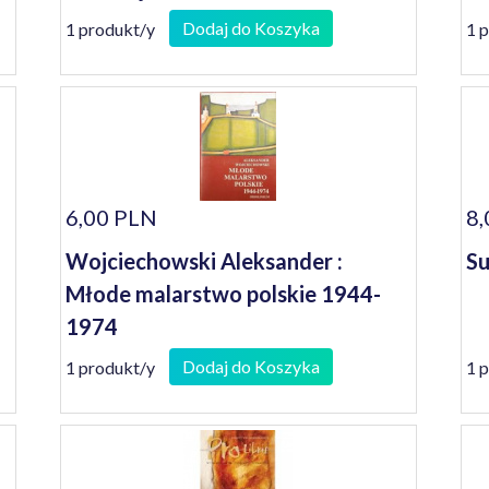
Dodaj do Koszyka
1 produkt/y
1 
6,00 PLN
8,
Wojciechowski Aleksander :
Su
Młode malarstwo polskie 1944-
1974
Dodaj do Koszyka
1 produkt/y
1 