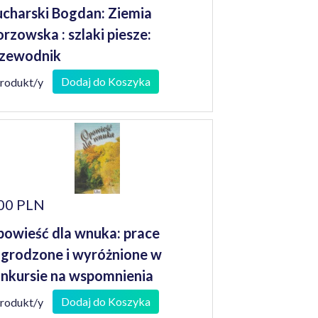
charski Bogdan: Ziemia
rzowska : szlaki piesze:
zewodnik
Dodaj do Koszyka
produkt/y
00 PLN
owieść dla wnuka: prace
grodzone i wyróżnione w
nkursie na wspomnienia
niorów
Dodaj do Koszyka
produkt/y