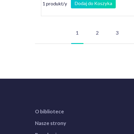
Dodaj do Koszyka
1 produkt/y
1
2
3
O bibliotece
Nasze strony