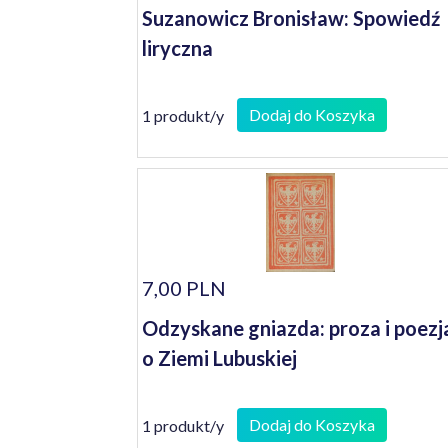
Suzanowicz Bronisław: Spowiedź
liryczna
Dodaj do Koszyka
1 produkt/y
7,00 PLN
Odzyskane gniazda: proza i poezj
o Ziemi Lubuskiej
Dodaj do Koszyka
1 produkt/y