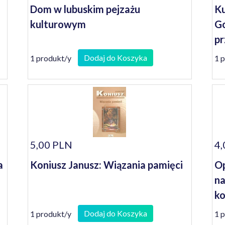
Dom w lubuskim pejzażu
Ku
kulturowym
Go
pr
Dodaj do Koszyka
1 produkt/y
1 
5,00 PLN
4,
a
Koniusz Janusz: Wiązania pamięci
Op
na
ko
se
Dodaj do Koszyka
1 produkt/y
1 