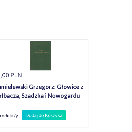
,00 PLN
mielewski Grzegorz: Głowice z
łbacza, Szadzka i Nowogardu
Dodaj do Koszyka
produkt/y