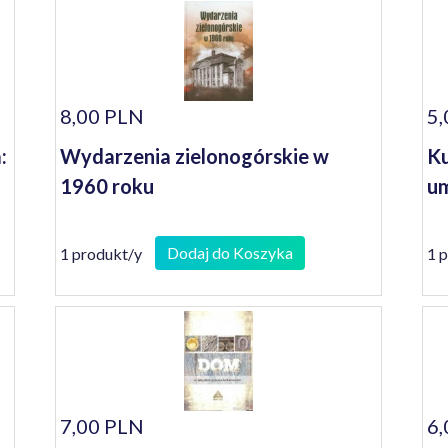
8,00 PLN
5,
:
Wydarzenia zielonogórskie w
Ku
1960 roku
um
Dodaj do Koszyka
1 produkt/y
1 
7,00 PLN
6,