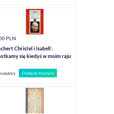
00 PLN
chert Christel i Isabell :
otkamy się kiedyś w moim raju
Dodaj do Koszyka
produkt/y