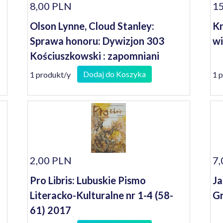
8,00 PLN
15
Olson Lynne, Cloud Stanley:
Kr
Sprawa honoru: Dywizjon 303
wi
Kościuszkowski : zapomniani
bohaterowie II wojny światowej
Dodaj do Koszyka
1 produkt/y
1 
2,00 PLN
7,
Pro Libris: Lubuskie Pismo
Ja
Literacko-Kulturalne nr 1-4 (58-
Gr
61) 2017