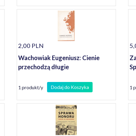
2,00 PLN
5,
Wachowiak Eugeniusz: Cienie
Za
przechodzą długie
Sp
Dodaj do Koszyka
1 produkt/y
1 