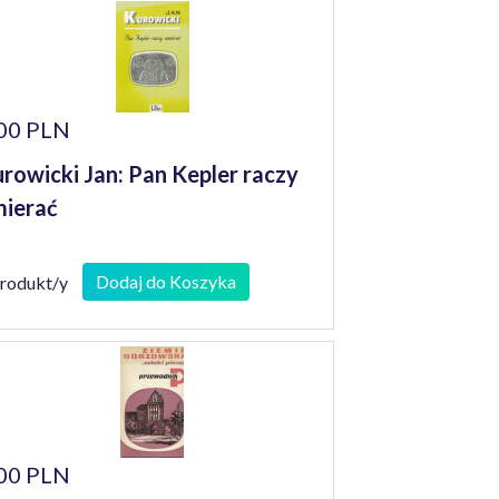
00 PLN
rowicki Jan: Pan Kepler raczy
ierać
Dodaj do Koszyka
produkt/y
00 PLN