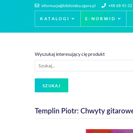
informacja@biblioteka.zgora.pl
+48 68 45 32
KATALOGI
E-NORWID
Wyszukaj interesujący cię produkt
SZUKAJ
Templin Piotr: Chwyty gitarow