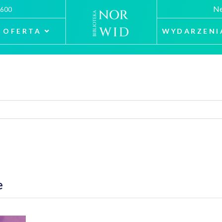
Ne
 600
OFERTA
WYDARZENI
e