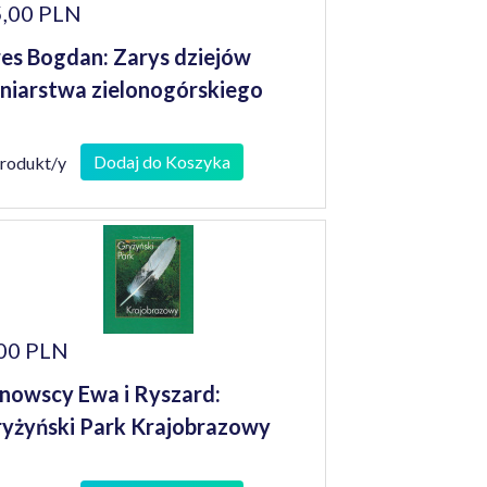
,00 PLN
es Bogdan: Zarys dziejów
niarstwa zielonogórskiego
Dodaj do Koszyka
produkt/y
00 PLN
nowscy Ewa i Ryszard:
yżyński Park Krajobrazowy