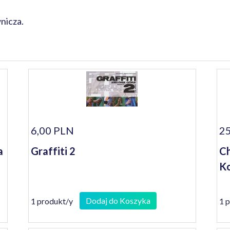
nicza.
6,00 PLN
25
a
Graffiti 2
Ch
Ko
Dodaj do Koszyka
1 produkt/y
1 