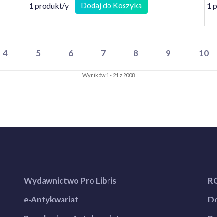
Dodaj do Koszyka
1 produkt/y
1 
4
5
6
7
8
9
10
Wyników 1 - 21 z 2008
Wydawnictwo Pro Libris
R
e-Antykwariat
Do