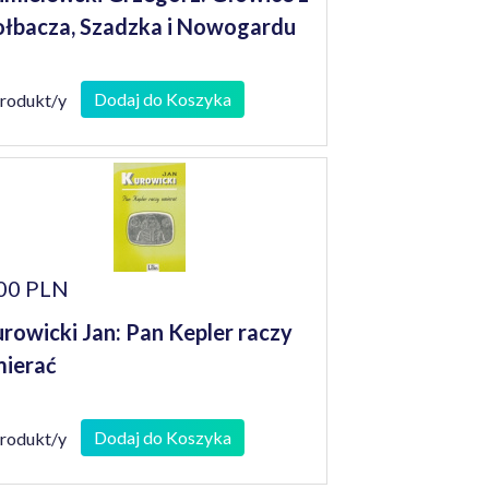
łbacza, Szadzka i Nowogardu
Dodaj do Koszyka
produkt/y
00 PLN
rowicki Jan: Pan Kepler raczy
ierać
Dodaj do Koszyka
produkt/y