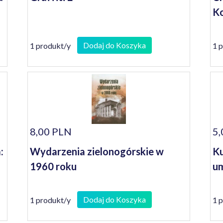
Ko
Dodaj do Koszyka
1 produkt/y
1 
8,00 PLN
5,
:
Wydarzenia zielonogórskie w
Ku
1960 roku
um
Dodaj do Koszyka
1 produkt/y
1 