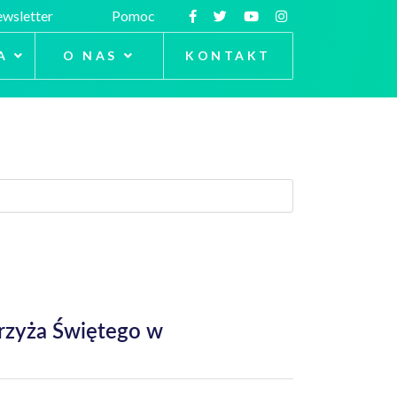
wsletter
Pomoc
A
O NAS
KONTAKT
Krzyża Świętego w