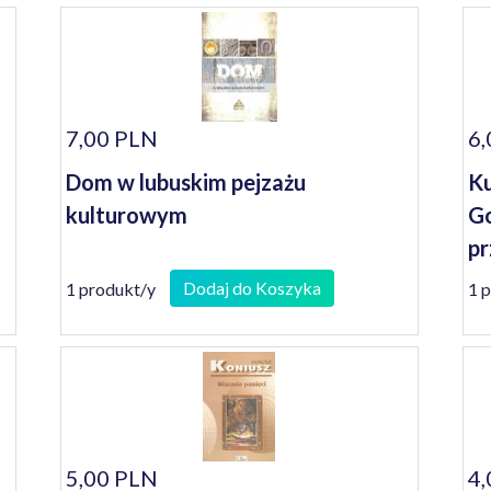
7,00 PLN
6,
Dom w lubuskim pejzażu
Ku
kulturowym
Go
pr
Dodaj do Koszyka
1 produkt/y
1 
5,00 PLN
4,