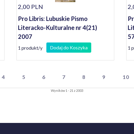
2,00 PLN
2,
Pro Libris: Lubuskie Pismo
Pr
Literacko-Kulturalne nr 4(21)
Li
2007
57
Dodaj do Koszyka
1 produkt/y
1 
4
5
6
7
8
9
10
Wyników 1 - 21 z 2003