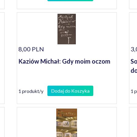
8,00 PLN
3,
Kaziów Michał: Gdy moim oczom
So
do
Dodaj do Koszyka
1 produkt/y
1 