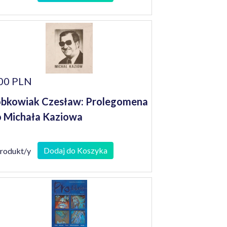
00 PLN
bkowiak Czesław: Prolegomena
 Michała Kaziowa
Dodaj do Koszyka
produkt/y