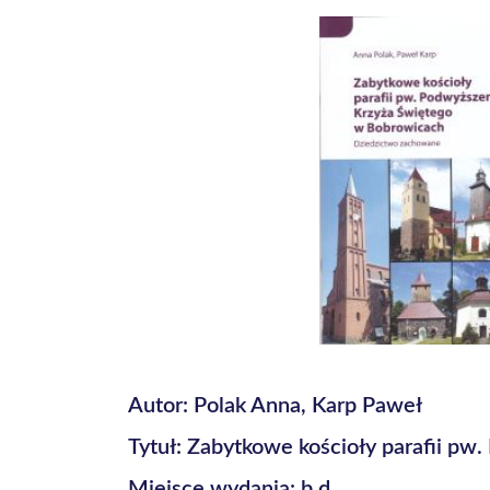
Autor: Polak Anna, Karp Paweł
Tytuł: Zabytkowe kościoły parafii p
Miejsce wydania: b.d.