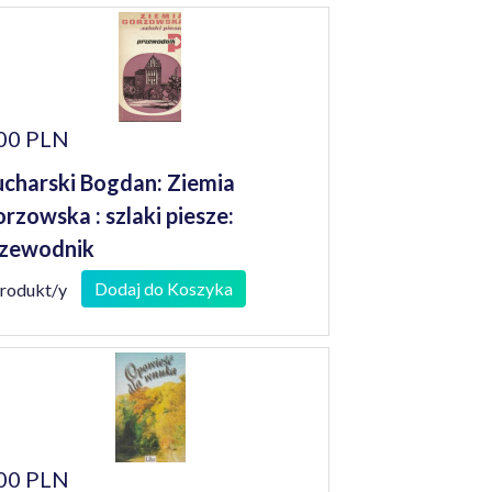
00 PLN
charski Bogdan: Ziemia
rzowska : szlaki piesze:
zewodnik
Dodaj do Koszyka
produkt/y
00 PLN