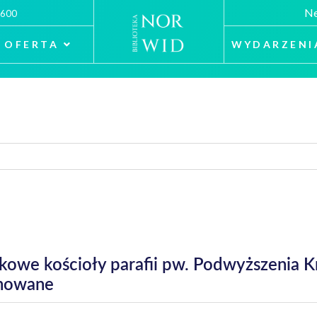
Ne
 600
OFERTA
WYDARZENI
kowe kościoły parafii pw. Podwyższenia 
chowane