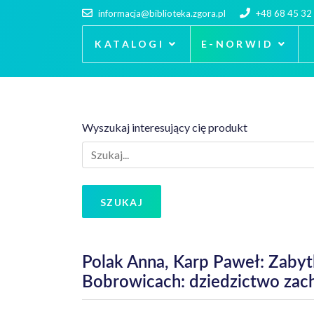
informacja@biblioteka.zgora.pl
+48 68 45 32
KATALOGI
E-NORWID
Wyszukaj interesujący cię produkt
SZUKAJ
Polak Anna, Karp Paweł: Zabyt
Bobrowicach: dziedzictwo za