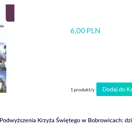
6,00 PLN
Dodaj do K
1 produkt/y
w. Podwyższenia Krzyża Świętego w Bobrowicach: d