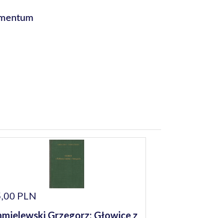
numentum
,00 PLN
mielewski Grzegorz: Głowice z