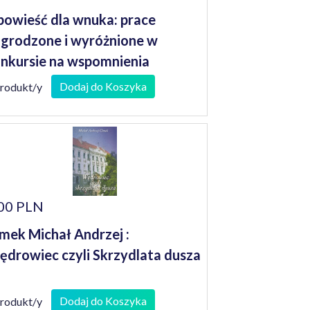
owieść dla wnuka: prace
grodzone i wyróżnione w
nkursie na wspomnienia
niorów
Dodaj do Koszyka
produkt/y
00 PLN
mek Michał Andrzej :
drowiec czyli Skrzydlata dusza
Dodaj do Koszyka
produkt/y