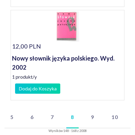
12,00 PLN
Nowy słownik języka polskiego. Wyd.
2002
1 produkt/y
Dodaj do Koszyka
5
6
7
8
9
10
Wyników 148 - 168 z 2008