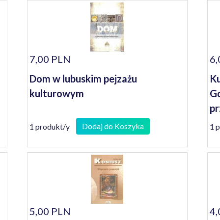
7,00 PLN
6,
Dom w lubuskim pejzażu
Ku
kulturowym
Go
pr
Dodaj do Koszyka
1 produkt/y
1 
5,00 PLN
4,