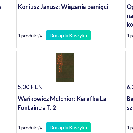
a
Koniusz Janusz: Wiązania pamięci
Op
na
ko
se
Dodaj do Koszyka
1 produkt/y
1 
5,00 PLN
6,
Wańkowicz Melchior: Karafka La
Ba
Fontaine'a T. 2
sz
Dodaj do Koszyka
1 produkt/y
1 