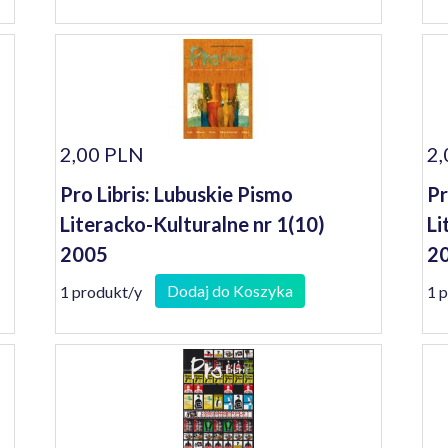
2,00 PLN
2,
Pro Libris: Lubuskie Pismo
Pr
Literacko-Kulturalne nr 1(10)
Li
2005
20
Dodaj do Koszyka
1 produkt/y
1 