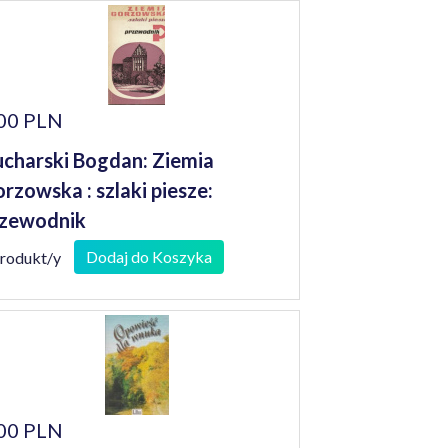
00 PLN
charski Bogdan: Ziemia
rzowska : szlaki piesze:
zewodnik
Dodaj do Koszyka
produkt/y
00 PLN