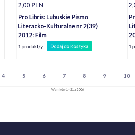
2,00 PLN
2,
Pro Libris: Lubuskie Pismo
Pr
Literacko-Kulturalne nr 2(39)
Li
2012: Film
2
Dodaj do Koszyka
1 produkt/y
1 
4
5
6
7
8
9
10
Wyników 1 - 21 z 2006