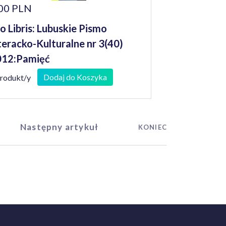
00 PLN
o Libris: Lubuskie Pismo
teracko-Kulturalne nr 3(40)
012:Pamięć
Dodaj do Koszyka
produkt/y
Następny artykuł
KONIEC