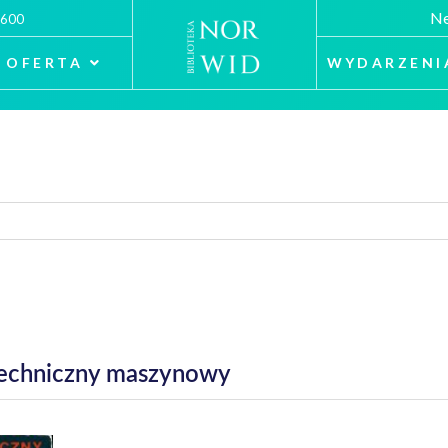
Ne
 600
OFERTA
WYDARZENI
techniczny maszynowy