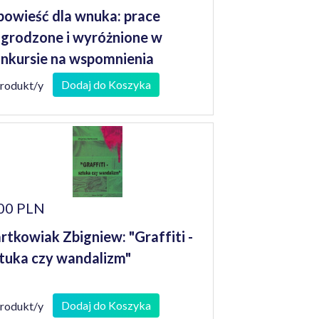
owieść dla wnuka: prace
grodzone i wyróżnione w
nkursie na wspomnienia
niorów
Dodaj do Koszyka
produkt/y
00 PLN
rtkowiak Zbigniew: "Graffiti -
tuka czy wandalizm"
Dodaj do Koszyka
produkt/y