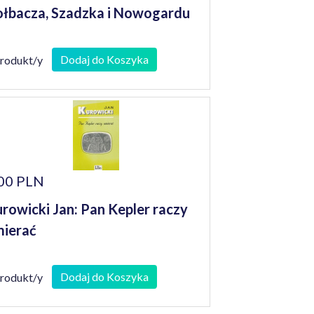
łbacza, Szadzka i Nowogardu
Dodaj do Koszyka
produkt/y
00 PLN
rowicki Jan: Pan Kepler raczy
ierać
Dodaj do Koszyka
produkt/y