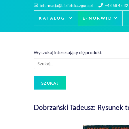
informacja@biblioteka.zgora.pl
+48 68 45 32
KATALOGI
E-NORWID
Wyszukaj interesujący cię produkt
SZUKAJ
Dobrzański Tadeusz: Rysunek 