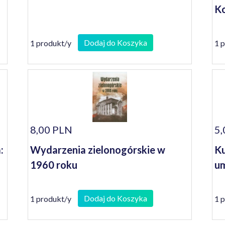
Ko
Dodaj do Koszyka
1 produkt/y
1 
8,00 PLN
5,
:
Wydarzenia zielonogórskie w
Ku
1960 roku
um
Dodaj do Koszyka
1 produkt/y
1 