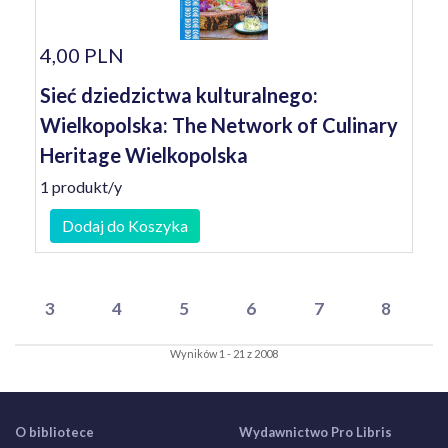
4,00 PLN
Sieć dziedzictwa kulturalnego:
Wielkopolska: The Network of Culinary
Heritage Wielkopolska
1 produkt/y
Dodaj do Koszyka
3
4
5
6
7
8
Wyników 1 - 21 z 2008
O bibliotece
Wydawnictwo Pro Libris