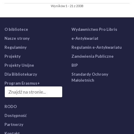
Wyników 1 - 21 z 2008
O bibliotece
Wydawnictwo Pro Libris
Nasze strony
e-Antykwariat
Regulaminy
Regulamin e-Antykwariatu
Projekty
Zamówienia Publiczne
Projekty Unijne
BIP
Dla Bibliotekarzy
Standardy Ochrony
Małoletnich
Program Erasmus+
RODO
Dostępność
Partnerzy
Kontakt