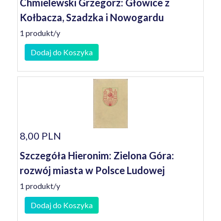
Chmielewski Grzegorz: Głowice z
Kołbacza, Szadzka i Nowogardu
1 produkt/y
Dodaj do Koszyka
8,00 PLN
Szczegóła Hieronim: Zielona Góra:
rozwój miasta w Polsce Ludowej
1 produkt/y
Dodaj do Koszyka