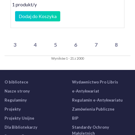
1 produkt/y
Dodaj do Koszyka
3
4
5
6
7
8
Wyników 1 - 21 z 2000
O bibliotece
Wydawnictwo Pro Libris
Nasze strony
e-Antykwariat
Regulaminy
Regulamin e-Antykwariatu
Projekty
Zamówienia Publiczne
Projekty Unijne
BIP
Dla Bibliotekarzy
Standardy Ochrony
Małoletnich