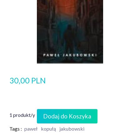
30,00 PLN
1 produkt/y
Dodaj do Koszyka
Tags :
paweł
kopułą
jakubowski