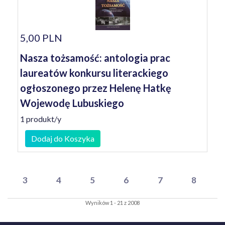
5,00 PLN
Nasza tożsamość: antologia prac
laureatów konkursu literackiego
ogłoszonego przez Helenę Hatkę
Wojewodę Lubuskiego
1 produkt/y
Dodaj do Koszyka
3
4
5
6
7
8
Wyników 1 - 21 z 2008