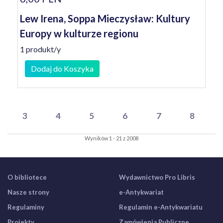
Lew Irena, Soppa Mieczysław: Kultury
Europy w kulturze regionu
1 produkt/y
Dodaj do Koszyka
3
4
5
6
7
8
Wyników 1 - 21 z 2008
O bibliotece
Wydawnictwo Pro Libris
Nasze strony
e-Antykwariat
Regulaminy
Regulamin e-Antykwariatu
Projekty
Zamówienia Publiczne