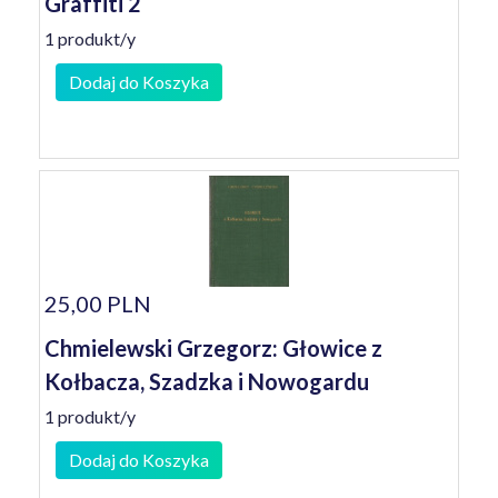
Graffiti 2
1 produkt/y
Dodaj do Koszyka
25,00 PLN
Chmielewski Grzegorz: Głowice z
Kołbacza, Szadzka i Nowogardu
1 produkt/y
Dodaj do Koszyka