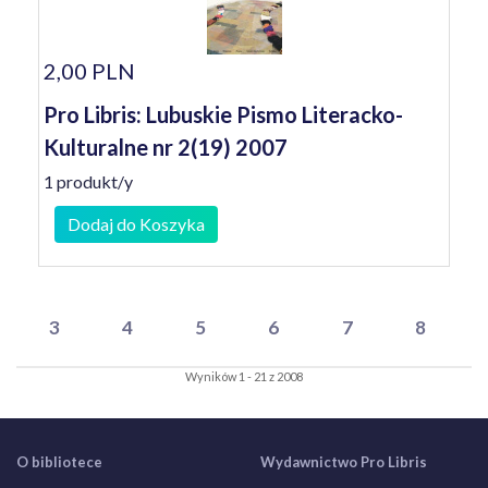
2,00 PLN
Pro Libris: Lubuskie Pismo Literacko-
Kulturalne nr 2(19) 2007
1 produkt/y
Dodaj do Koszyka
3
4
5
6
7
8
Wyników 1 - 21 z 2008
O bibliotece
Wydawnictwo Pro Libris