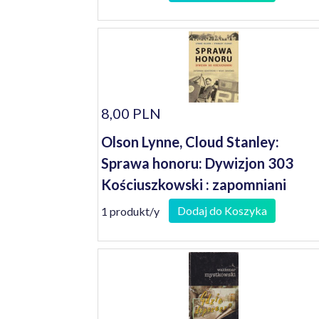
8,00 PLN
Olson Lynne, Cloud Stanley:
Sprawa honoru: Dywizjon 303
Kościuszkowski : zapomniani
bohaterowie II wojny światowej
Dodaj do Koszyka
1 produkt/y