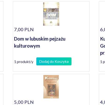
7,00 PLN
6,
Dom w lubuskim pejzażu
Ku
kulturowym
Go
pr
Dodaj do Koszyka
1 produkt/y
1 
5,00 PLN
4,