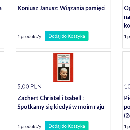
a
Koniusz Janusz: Wiązania pamięci
Op
na
ko
se
Dodaj do Koszyka
1 produkt/y
1 
5,00 PLN
10
Zachert Christel i Isabell :
Pi
Spotkamy się kiedyś w moim raju
po
(2
Dodaj do Koszyka
1 produkt/y
1 