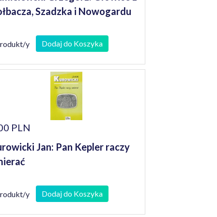
łbacza, Szadzka i Nowogardu
Dodaj do Koszyka
produkt/y
00 PLN
rowicki Jan: Pan Kepler raczy
ierać
Dodaj do Koszyka
produkt/y