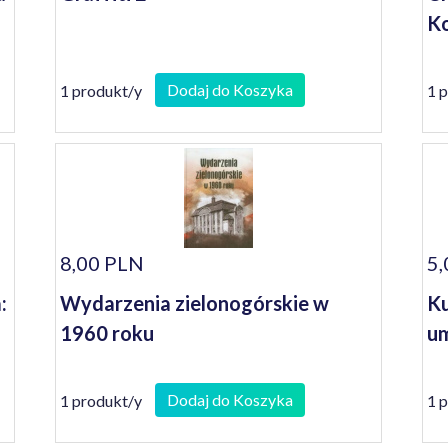
Ko
Dodaj do Koszyka
1 produkt/y
1 
8,00 PLN
5,
:
Wydarzenia zielonogórskie w
Ku
1960 roku
um
Dodaj do Koszyka
1 produkt/y
1 