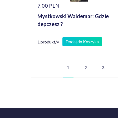
7,00 PLN
Mystkowski Waldemar: Gdzie
depczesz ?
Dodaj do Koszyka
1 produkt/y
1
2
3