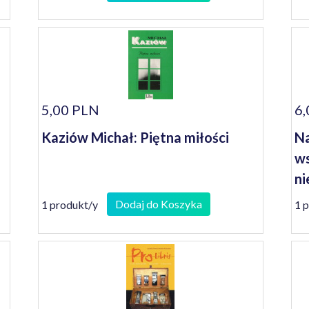
5,00 PLN
6,
Kaziów Michał: Piętna miłości
Na
ws
ni
Ja
Dodaj do Koszyka
1 produkt/y
1 