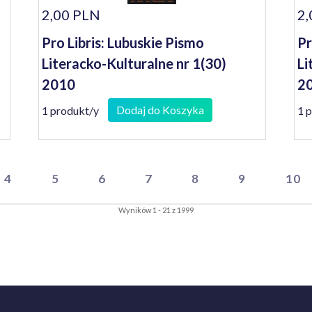
2,00 PLN
2,
Pro Libris: Lubuskie Pismo
Pr
Literacko-Kulturalne nr 1(30)
Li
2010
20
Dodaj do Koszyka
1 produkt/y
1 
4
5
6
7
8
9
10
Wyników 1 - 21 z 1999