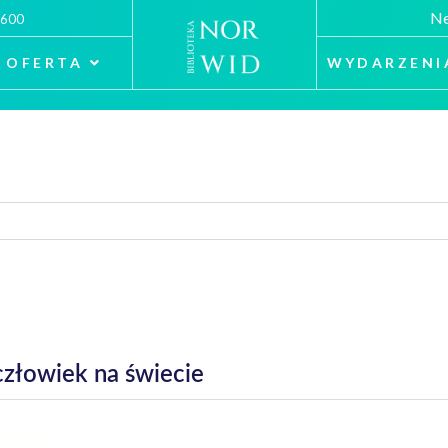
Ne
 600
OFERTA
WYDARZENI
człowiek na świecie