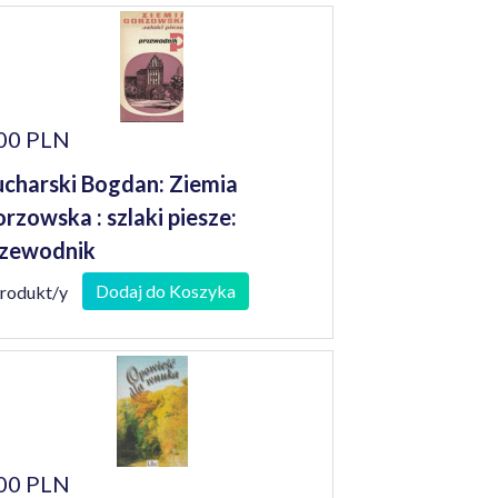
00 PLN
charski Bogdan: Ziemia
rzowska : szlaki piesze:
zewodnik
Dodaj do Koszyka
produkt/y
00 PLN