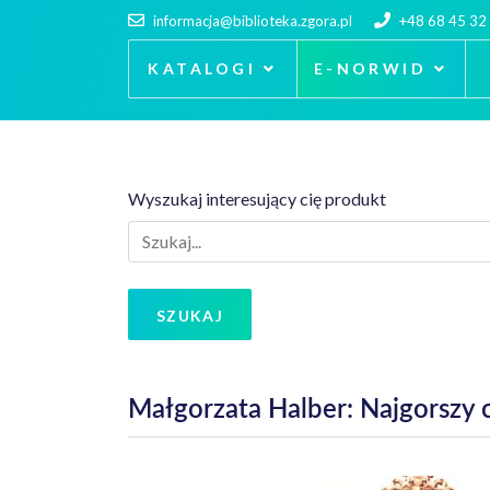
informacja@biblioteka.zgora.pl
+48 68 45 32
KATALOGI
E-NORWID
Wyszukaj interesujący cię produkt
SZUKAJ
Małgorzata Halber: Najgorszy 