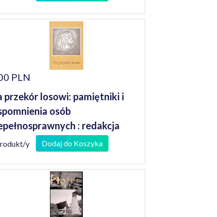
00 PLN
 przekór losowi: pamiętniki i
pomnienia osób
epełnosprawnych : redakcja
nusz Koniusz
Dodaj do Koszyka
produkt/y