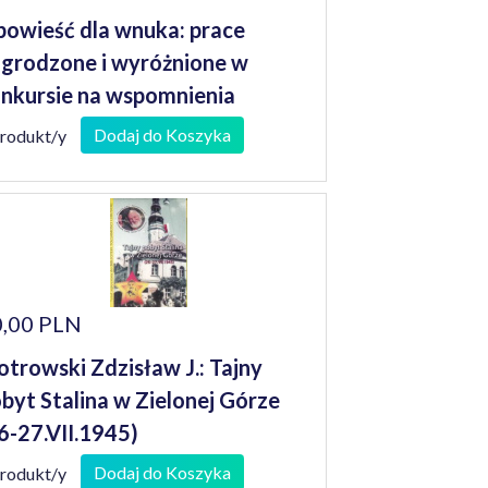
owieść dla wnuka: prace
grodzone i wyróżnione w
nkursie na wspomnienia
niorów
Dodaj do Koszyka
produkt/y
,00 PLN
otrowski Zdzisław J.: Tajny
byt Stalina w Zielonej Górze
6-27.VII.1945)
Dodaj do Koszyka
produkt/y