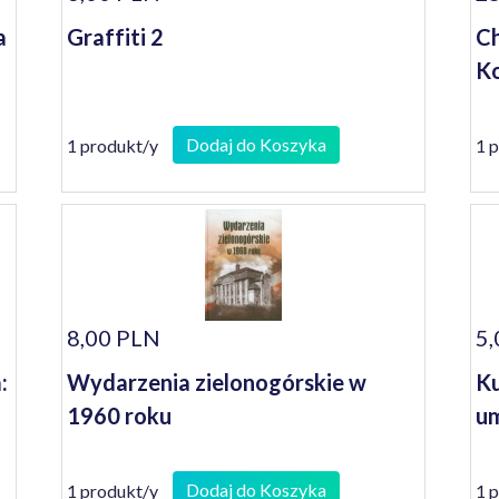
a
Graffiti 2
Ch
Ko
Dodaj do Koszyka
1 produkt/y
1 
8,00 PLN
5,
:
Wydarzenia zielonogórskie w
Ku
1960 roku
um
Dodaj do Koszyka
1 produkt/y
1 