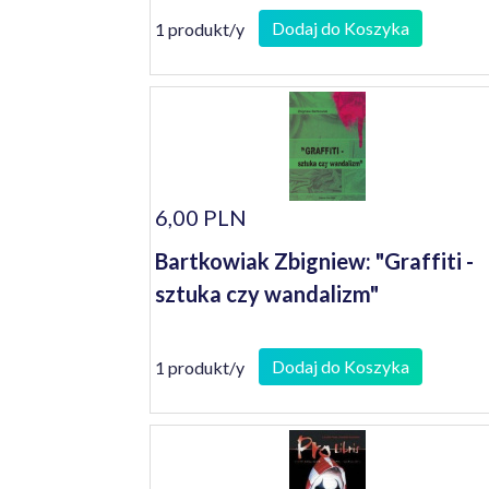
Dodaj do Koszyka
1 produkt/y
6,00 PLN
Bartkowiak Zbigniew: "Graffiti -
sztuka czy wandalizm"
Dodaj do Koszyka
1 produkt/y