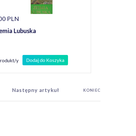
00 PLN
emia Lubuska
Dodaj do Koszyka
produkt/y
Następny artykuł
KONIEC