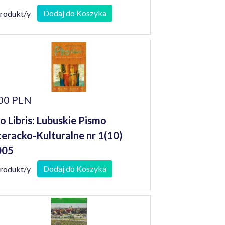
Dodaj do Koszyka
produkt/y
00 PLN
o Libris: Lubuskie Pismo
teracko-Kulturalne nr 1(10)
005
Dodaj do Koszyka
produkt/y