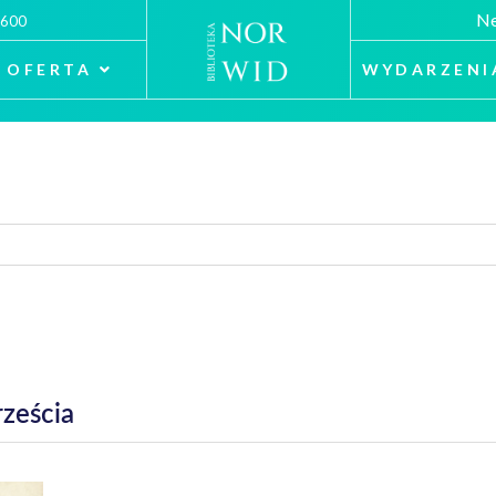
Ne
 600
OFERTA
WYDARZENI
rześcia