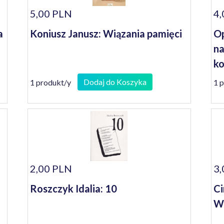
5,00 PLN
4,
a
Koniusz Janusz: Wiązania pamięci
Op
na
ko
se
Dodaj do Koszyka
1 produkt/y
1 
2,00 PLN
3,
Roszczyk Idalia: 10
Ci
Wę