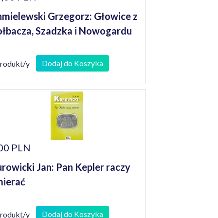
mielewski Grzegorz: Głowice z
łbacza, Szadzka i Nowogardu
Dodaj do Koszyka
produkt/y
00 PLN
rowicki Jan: Pan Kepler raczy
ierać
Dodaj do Koszyka
produkt/y