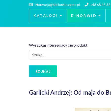
informacja@biblioteka.zgora.pl
+48 68 45 32
KATALOGI
E-NORWID
Wyszukaj interesujący cię produkt
SZUKAJ
Garlicki Andrzej: Od maja do B