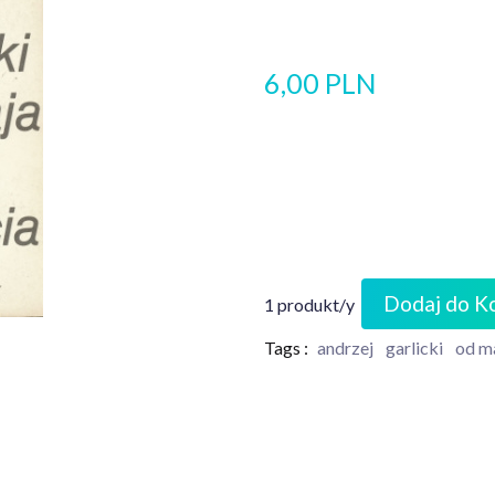
6,00 PLN
Dodaj do K
1 produkt/y
Tags :
andrzej
garlicki
od m