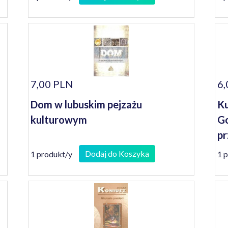
7,00 PLN
6,
Dom w lubuskim pejzażu
Ku
kulturowym
Go
pr
Dodaj do Koszyka
1 produkt/y
1 