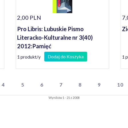
2,00 PLN
7,
Pro Libris: Lubuskie Pismo
Zi
Literacko-Kulturalne nr 3(40)
2012:Pamięć
Dodaj do Koszyka
1 produkt/y
1 
4
5
6
7
8
9
10
Wyników 1 - 21 z 2008