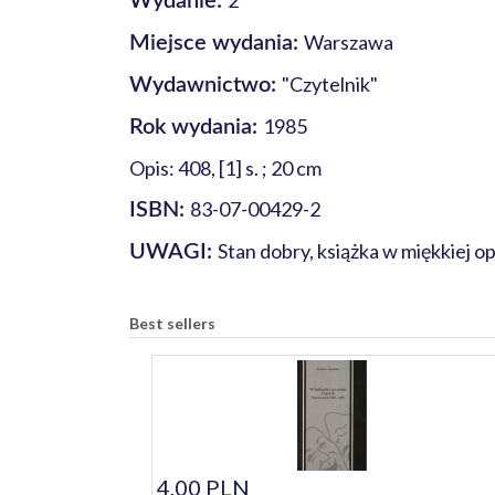
2
Wydanie:
Warszawa
Miejsce wydania:
"Czytelnik"
Wydawnictwo:
1985
Rok wydania:
Opis: 408, [1] s. ; 20 cm
83-07-00429-2
ISBN:
Stan dobry, książka w miękkiej 
UWAGI:
Best sellers
4,00 PLN