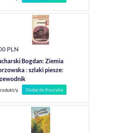
00 PLN
charski Bogdan: Ziemia
rzowska : szlaki piesze:
zewodnik
Dodaj do Koszyka
produkt/y