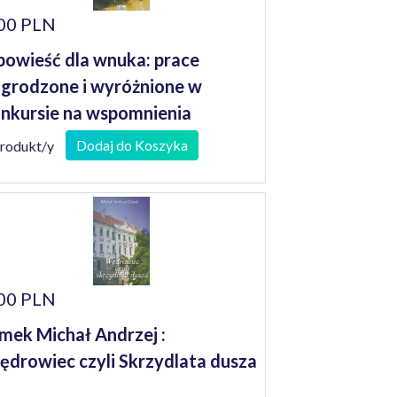
00 PLN
owieść dla wnuka: prace
grodzone i wyróżnione w
nkursie na wspomnienia
niorów
Dodaj do Koszyka
produkt/y
00 PLN
mek Michał Andrzej :
drowiec czyli Skrzydlata dusza