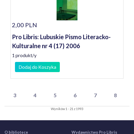
2,00 PLN
Pro Libris: Lubuskie Pismo Literacko-
Kulturalne nr 4 (17) 2006
1 produkt/y
Dodaj do Koszyka
3
4
5
6
7
8
Wyników 1 - 21 z 1993
O bibliotece
Wydawnictwo Pro Libris