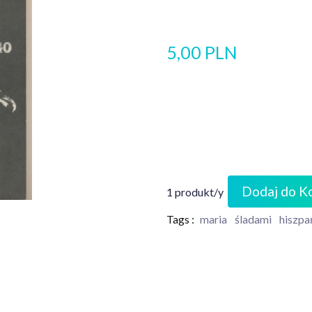
5,00 PLN
Dodaj do K
1 produkt/y
Tags :
maria
śladami
hiszpa