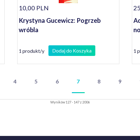
10,00 PLN
25
Krystyna Gucewicz: Pogrzeb
A
wróbla
no
Dodaj do Koszyka
1 produkt/y
1 
4
5
6
7
8
9
Wyników 127 - 147 z 2006