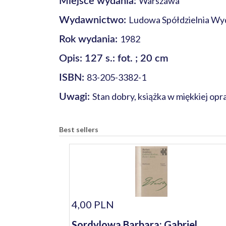
Warszawa
Miejsce wydania:
Ludowa Spółdzielnia Wy
Wydawnictwo:
1982
Rok wydania:
Opis: 127 s.: fot. ; 20 cm
83-205-3382-1
ISBN:
Stan dobry, książka w miękkiej op
Uwagi:
Best sellers
4,00 PLN
Sordylowa Barbara: Gabriel