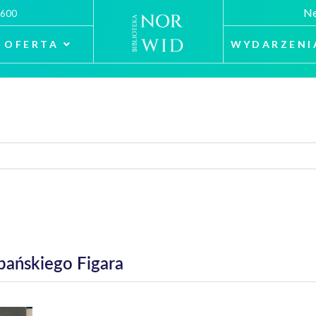
Ne
 600
OFERTA
WYDARZENI
pańskiego Figara