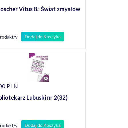
oscher Vitus B.: Świat zmysłów
Dodaj do Koszyka
produkt/y
00 PLN
bliotekarz Lubuski nr 2(32)
Dodaj do Koszyka
produkt/y