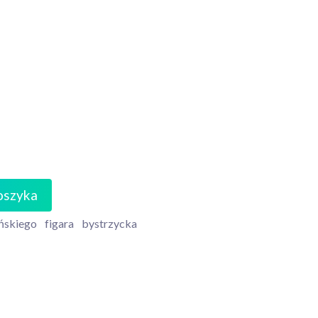
oszyka
ńskiego
figara
bystrzycka