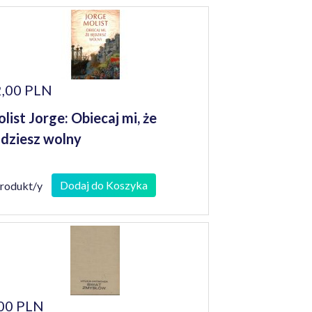
,00 PLN
list Jorge: Obiecaj mi, że
dziesz wolny
Dodaj do Koszyka
produkt/y
00 PLN