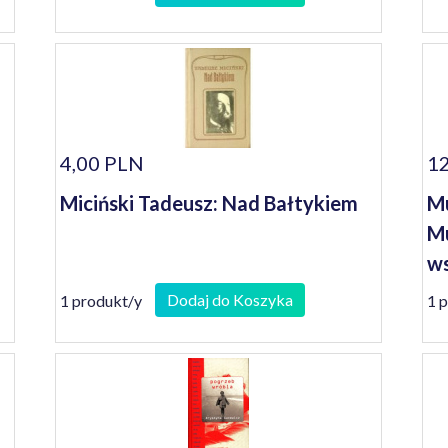
4,00 PLN
12
Miciński Tadeusz: Nad Bałtykiem
Mu
Mu
w
Dodaj do Koszyka
1 produkt/y
1 