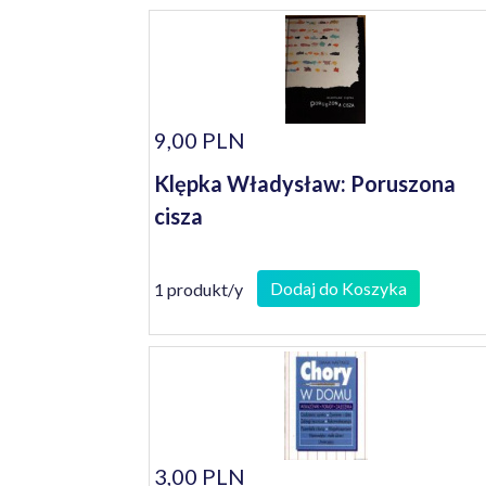
9,00 PLN
Klępka Władysław: Poruszona
cisza
Dodaj do Koszyka
1 produkt/y
3,00 PLN