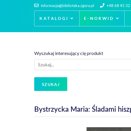
informacja@biblioteka.zgora.pl
+48 68 45 32
KATALOGI
E-NORWID
Wyszukaj interesujący cię produkt
SZUKAJ
Bystrzycka Maria: Śladami hisz