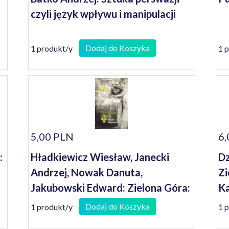
czyli język wpływu i manipulacji
Dodaj do Koszyka
1 produkt/y
1 
5,00 PLN
6,
:
Hładkiewicz Wiesław, Janecki
Dz
Andrzej, Nowak Danuta,
Zi
Jakubowski Edward: Zielona Góra:
Ka
miasto Winobrania
Dodaj do Koszyka
1 produkt/y
1 