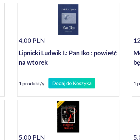
4,00 PLN
12
Lipnicki Ludwik I.: Pan Iko : powieść
Mo
na wtorek
bę
Dodaj do Koszyka
1 produkt/y
1 
5,00 PLN
5,