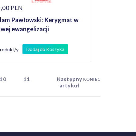
,00 PLN
dam Pawłowski: Kerygmat w
wej ewangelizacji
Dodaj do Koszyka
produkt/y
10
11
Następny
KONIEC
artykuł