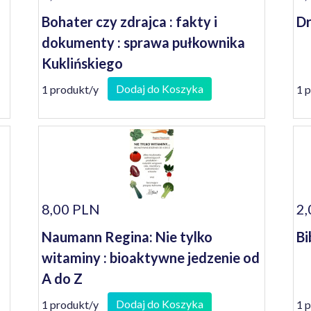
Bohater czy zdrajca : fakty i
Dr
dokumenty : sprawa pułkownika
Kuklińskiego
Dodaj do Koszyka
1 produkt/y
1 
8,00 PLN
2,
Naumann Regina: Nie tylko
Bi
witaminy : bioaktywne jedzenie od
A do Z
Dodaj do Koszyka
1 produkt/y
1 