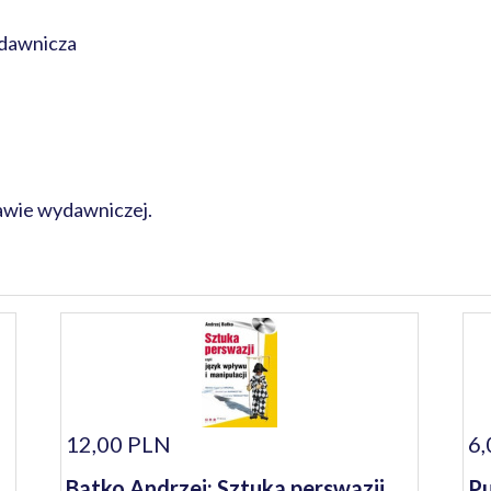
dawnicza
rawie wydawniczej.
12,00 PLN
6,
Batko Andrzej: Sztuka perswazji
Pu