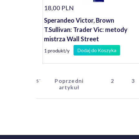
18,00 PLN
Sperandeo Victor, Brown
T.Sullivan: Trader Vic: metody
mistrza Wall Street
Dodaj do Koszyka
1 produkt/y
Poprzedni
2
3
START
artykuł