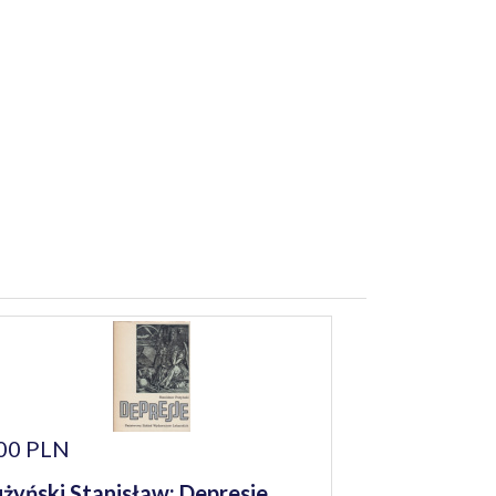
00 PLN
żyński Stanisław: Depresje