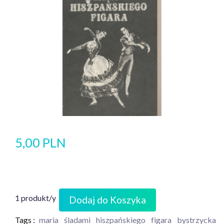
5,00 PLN
1 produkt/y
Dodaj do Koszyka
Tags :
maria
śladami
hiszpańskiego
figara
bystrzycka