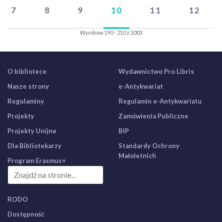
7
8
9
10
11
12
Wyników 190 - 210 z 2003
O bibliotece
Wydawnictwo Pro Libris
Nasze strony
e-Antykwariat
Regulaminy
Regulamin e-Antykwariatu
Projekty
Zamówienia Publiczne
Projekty Unijne
BIP
Dla Bibliotekarzy
Standardy Ochrony
Małoletnich
Program Erasmus+
RODO
Dostępność