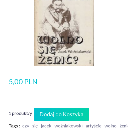
5,00 PLN
1 produkt/y
Dodaj do Koszyka
Tags :
czy
się
jacek
woźniakowski
artyście
wolno
żeni