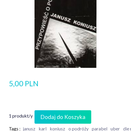
5,00 PLN
1 produkt/y
Dodaj do Koszyka
Tags :
janusz
karl
koniusz
o podróży
parabel
uber
die 