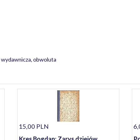
a wydawnicza, obwoluta
15,00 PLN
6,
Kres Bogdan: Zarys dziejów
Po