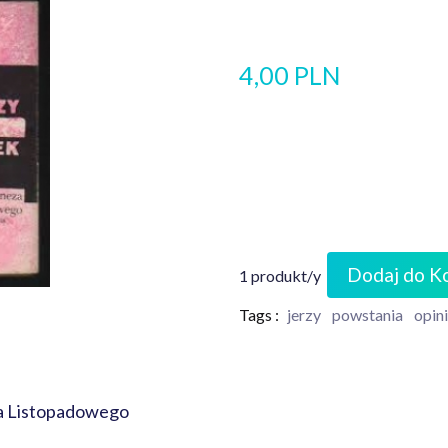
4,00 PLN
Dodaj do K
1 produkt/y
Tags :
jerzy
powstania
opin
ia Listopadowego