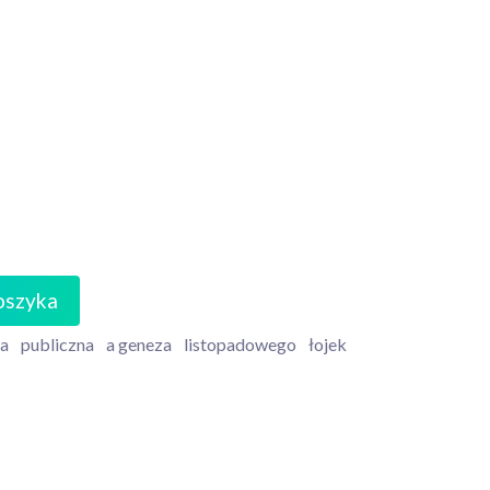
oszyka
ia
publiczna
a geneza
listopadowego
łojek