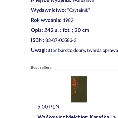
Warszawa
Miejsce wydania:
"Czytelnik"
Wydawnictwo:
1982
Rok wydania:
Opis: 242 s. : fot. ; 20 cm
83-07-00583-3
ISBN:
tan bardzo dobry, twarda opraw
Uwagi: s
Best sellers
5,00 PLN
Wańkowicz Melchior: Karafka La