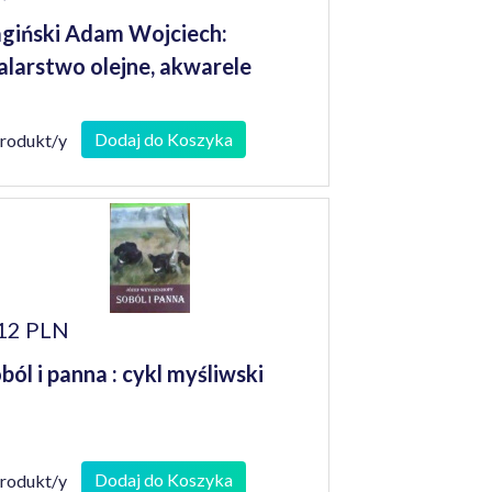
giński Adam Wojciech:
larstwo olejne, akwarele
Dodaj do Koszyka
produkt/y
12 PLN
ból i panna : cykl myśliwski
Dodaj do Koszyka
produkt/y