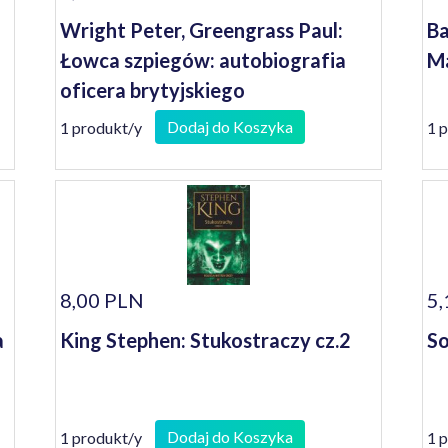
Wright Peter, Greengrass Paul:
Ba
Łowca szpiegów: autobiografia
Ma
oficera brytyjskiego
kontrwywiadu
Dodaj do Koszyka
1 produkt/y
1 
8,00 PLN
5,
a
King Stephen: Stukostraczy cz.2
So
Dodaj do Koszyka
1 produkt/y
1 