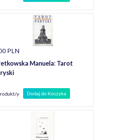
00 PLN
etkowska Manuela: Tarot
ryski
Dodaj do Koszyka
produkt/y