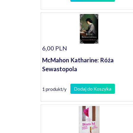
6,00 PLN
McMahon Katharine: Róża
Sewastopola
Dodaj do Koszyka
1 produkt/y