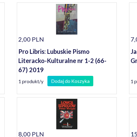
2,00 PLN
7,
Pro Libris: Lubuskie Pismo
Ja
Literacko-Kulturalne nr 1-2 (66-
Gr
67) 2019
Dodaj do Koszyka
1 produkt/y
1 
8,00 PLN
15