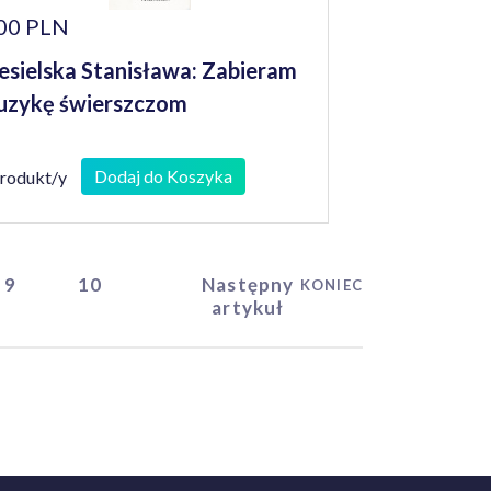
00 PLN
esielska Stanisława: Zabieram
zykę świerszczom
Dodaj do Koszyka
produkt/y
9
10
Następny
KONIEC
artykuł