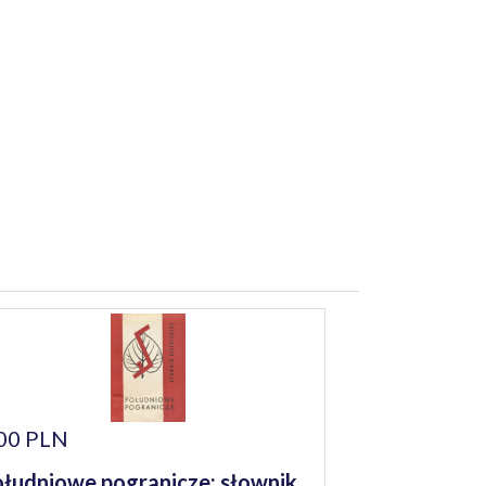
00 PLN
łudniowe pogranicze: słownik