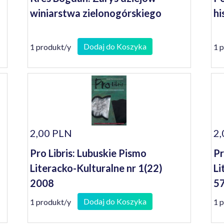
winiarstwa zielonogórskiego
hi
Dodaj do Koszyka
1 produkt/y
1 
2,00 PLN
2,
Pro Libris: Lubuskie Pismo
Pr
Literacko-Kulturalne nr 1(22)
Li
2008
57
Dodaj do Koszyka
1 produkt/y
1 