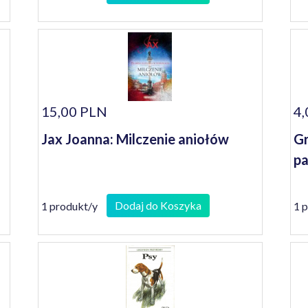
15,00 PLN
4,
Jax Joanna: Milczenie aniołów
Gr
pa
Dodaj do Koszyka
1 produkt/y
1 