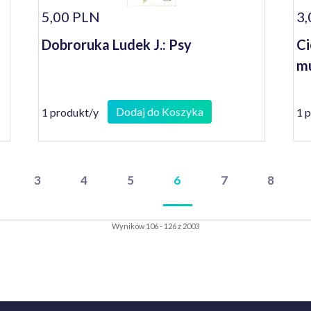
5,00 PLN
3,
Dobroruka Ludek J.: Psy
Ci
mu
Dodaj do Koszyka
1 produkt/y
1 
3
4
5
6
7
8
Wyników 106 - 126 z 2003