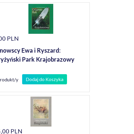
00 PLN
nowscy Ewa i Ryszard:
yżyński Park Krajobrazowy
Dodaj do Koszyka
produkt/y
,00 PLN