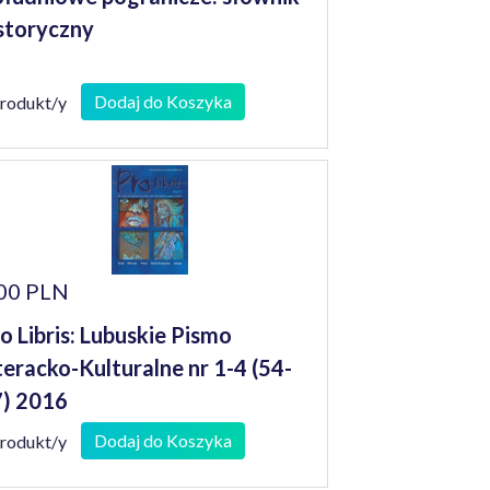
storyczny
Dodaj do Koszyka
produkt/y
00 PLN
o Libris: Lubuskie Pismo
teracko-Kulturalne nr 1-4 (54-
) 2016
Dodaj do Koszyka
produkt/y