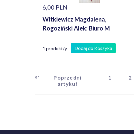
6,00 PLN
Witkiewicz Magdalena,
Rogoziński Alek: Biuro M
Dodaj do Koszyka
1 produkt/y
Poprzedni
1
2
START
artykuł