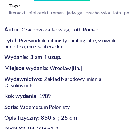
Tags :
literacki
biblioteki
roman
jadwiga
czachowska
loth
po
Czachowska Jadwiga, Loth Roman
Autor:
Tytuł: Przewodnik polonisty : bibliografie, słowniki,
biblioteki, muzea literackie
Wydanie: 3 zm. i uzup.
Wrocław [i in.]
Miejsce wydania:
Zakład Narodowy imienia
Wydawnictwo:
Ossolińskich
1989
Rok wydania:
Vademecum Polonisty
Seria:
Opis fizyczny: 850 s. ; 25 cm