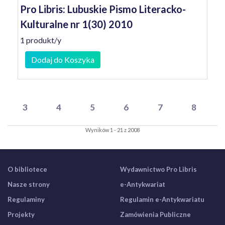
Pro Libris: Lubuskie Pismo Literacko-
Kulturalne nr 1(30) 2010
1 produkt/y
Dodaj do Koszyka
3
4
5
6
7
8
Wyników 1 - 21 z 2008
O bibliotece
Wydawnictwo Pro Libris
Nasze strony
e-Antykwariat
Regulaminy
Regulamin e-Antykwariatu
Projekty
Zamówienia Publiczne