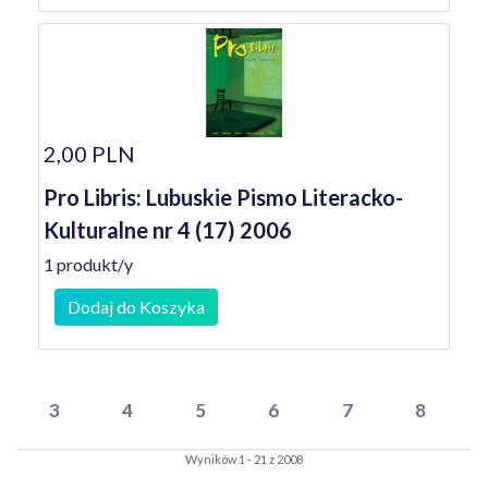
2,00 PLN
Pro Libris: Lubuskie Pismo Literacko-
Kulturalne nr 4 (17) 2006
1 produkt/y
Dodaj do Koszyka
3
4
5
6
7
8
Wyników 1 - 21 z 2008