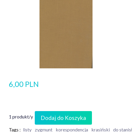
6,00 PLN
1 produkt/y
Dodaj do Koszyka
Tags :
listy
zygmunt
korespondencja
krasiński
do stani