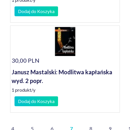
Dodaj do Koszyka
30,00 PLN
Janusz Mastalski: Modlitwa kapłańska
wyd. 2 popr.
1 produkt/y
Dodaj do Koszyka
4
5
6
7
8
9