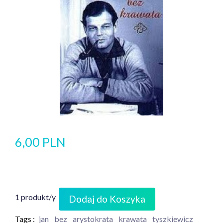
6,00 PLN
1 produkt/y
Dodaj do Koszyka
Tags :
jan
bez
arystokrata
krawata
tyszkiewicz