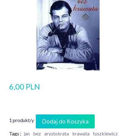
6,00 PLN
1 produkt/y
Dodaj do Koszyka
Tags :
jan
bez
arystokrata
krawata
tyszkiewicz