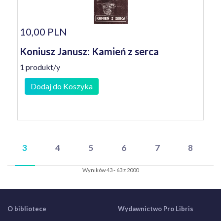
10,00 PLN
Koniusz Janusz: Kamień z serca
1 produkt/y
Dodaj do Koszyka
3
4
5
6
7
8
Wyników 43 - 63 z 2000
O bibliotece
Wydawnictwo Pro Libris