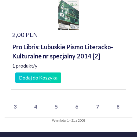
2,00 PLN
Pro Libris: Lubuskie Pismo Literacko-
Kulturalne nr specjalny 2014 [2]
1 produkt/y
Dodaj do Koszyka
3
4
5
6
7
8
Wyników 1 - 21 z 2008