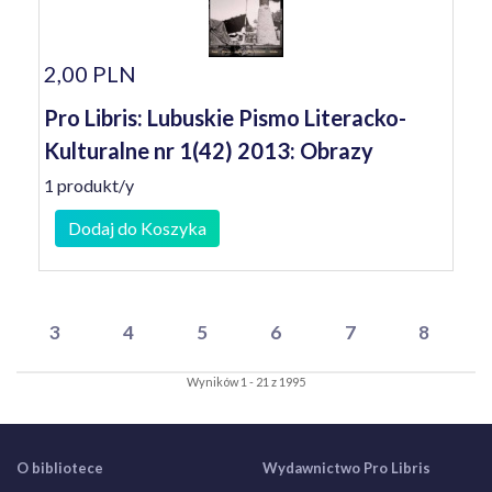
2,00 PLN
Pro Libris: Lubuskie Pismo Literacko-
Kulturalne nr 1(42) 2013: Obrazy
1 produkt/y
Dodaj do Koszyka
3
4
5
6
7
8
Wyników 1 - 21 z 1995
O bibliotece
Wydawnictwo Pro Libris