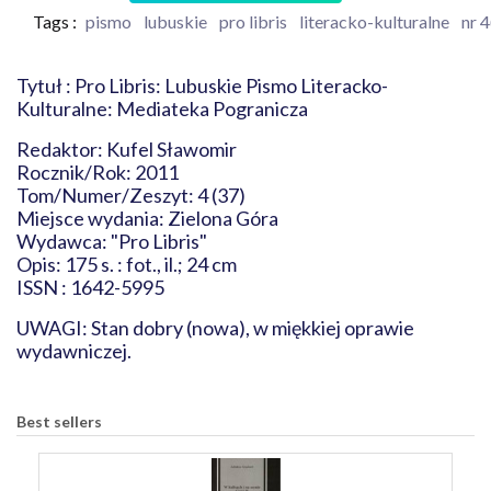
Tags :
pismo
lubuskie
pro libris
literacko-kulturalne
nr 
Tytuł : Pro Libris: Lubuskie Pismo Literacko-
Kulturalne: Mediateka Pogranicza
Redaktor: Kufel Sławomir
Rocznik/Rok: 2011
Tom/Numer/Zeszyt: 4 (37)
Miejsce wydania: Zielona Góra
Wydawca: "Pro Libris"
Opis: 175 s. : fot., il.; 24 cm
ISSN : 1642-5995
UWAGI: Stan dobry (nowa), w miękkiej oprawie
wydawniczej.
Best sellers