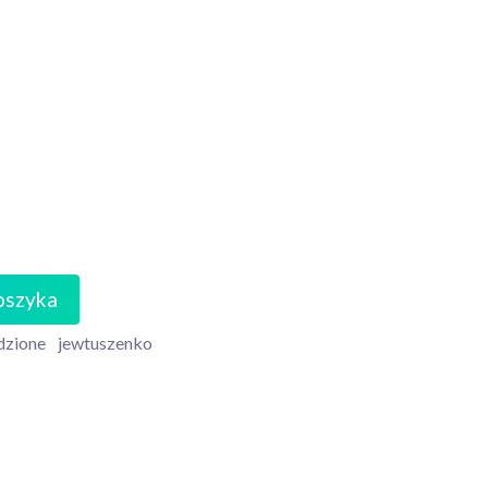
oszyka
dzione
jewtuszenko