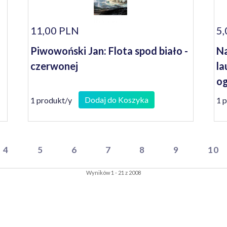
11,00 PLN
5,
Piwowoński Jan: Flota spod biało -
Na
czerwonej
la
og
W
Dodaj do Koszyka
1 produkt/y
1 
4
5
6
7
8
9
10
Wyników 1 - 21 z 2008