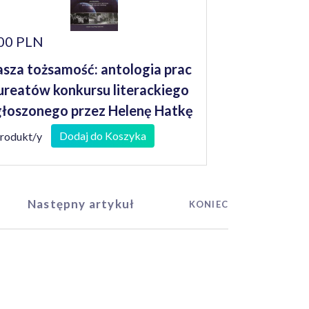
00 PLN
sza tożsamość: antologia prac
ureatów konkursu literackiego
łoszonego przez Helenę Hatkę
ojewodę Lubuskiego
Dodaj do Koszyka
produkt/y
Następny artykuł
KONIEC