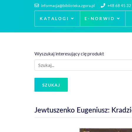
informacja@biblioteka.zgora.pl
+48 68 45 32
KATALOGI
E-NORWID
Wyszukaj interesujący cię produkt
SZUKAJ
Jewtuszenko Eugeniusz: Kradzi