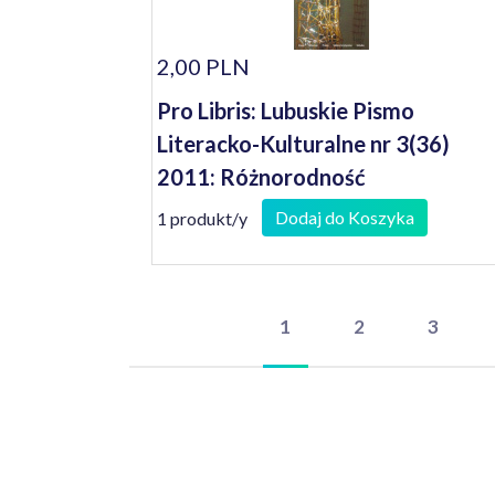
2,00 PLN
Pro Libris: Lubuskie Pismo
Literacko-Kulturalne nr 3(36)
2011: Różnorodność
Dodaj do Koszyka
1 produkt/y
1
2
3