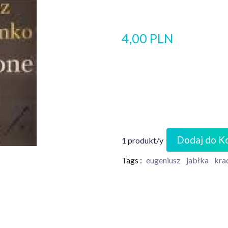
4,00 PLN
Dodaj do K
1 produkt/y
Tags :
eugeniusz
jabłka
kra