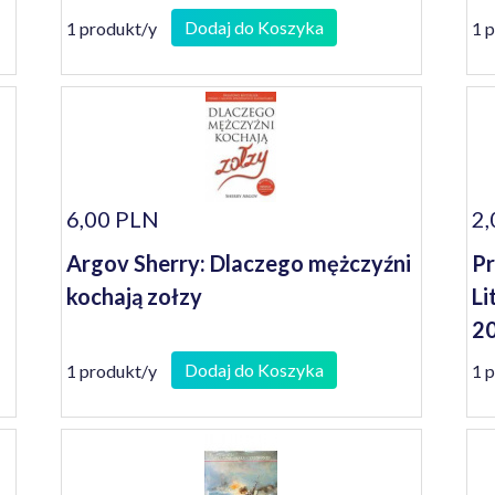
Dodaj do Koszyka
1 produkt/y
1 
6,00 PLN
2,
Argov Sherry: Dlaczego mężczyźni
Pr
kochają zołzy
Li
2
Dodaj do Koszyka
1 produkt/y
1 