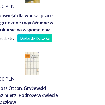
00 PLN
owieść dla wnuka: prace
grodzone i wyróżnione w
nkursie na wspomnienia
niorów
Dodaj do Koszyka
produkt/y
00 PLN
oss Otton, Gryżewski
zimierz: Podróże w świecie
naczków