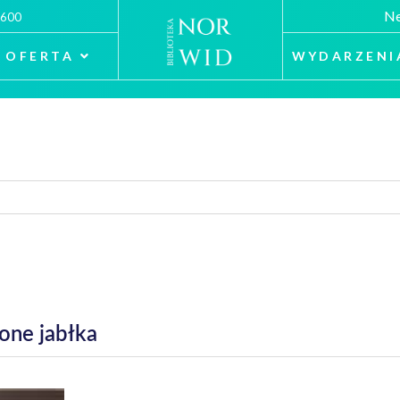
Ne
 600
OFERTA
WYDARZENI
one jabłka