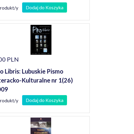
Dodaj do Koszyka
produkt/y
00 PLN
o Libris: Lubuskie Pismo
teracko-Kulturalne nr 1(26)
009
Dodaj do Koszyka
produkt/y