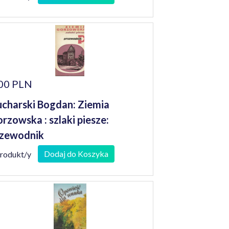
00 PLN
charski Bogdan: Ziemia
rzowska : szlaki piesze:
zewodnik
Dodaj do Koszyka
produkt/y