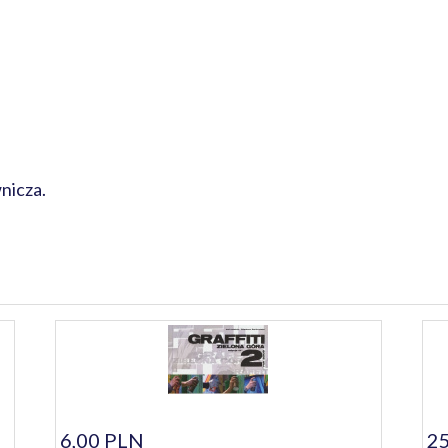
nicza.
6,00 PLN
25