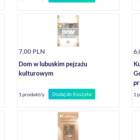
7,00 PLN
6,
Dom w lubuskim pejzażu
Ku
kulturowym
Go
pr
Dodaj do Koszyka
1 produkt/y
1 