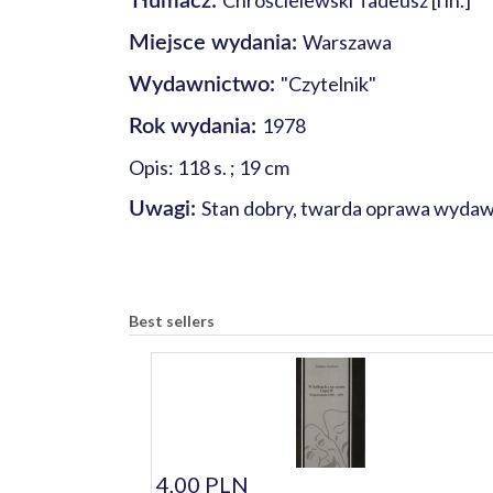
Chróścielewski Tadeusz [i in.]
Tłumacz:
Warszawa
Miejsce wydania:
"Czytelnik"
Wydawnictwo:
1978
Rok wydania:
Opis: 118 s. ; 19 cm
Stan dobry, twarda oprawa wydaw
Uwagi:
Best sellers
4,00 PLN