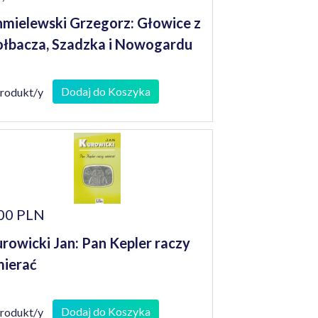
mielewski Grzegorz: Głowice z
łbacza, Szadzka i Nowogardu
Dodaj do Koszyka
produkt/y
00 PLN
rowicki Jan: Pan Kepler raczy
ierać
Dodaj do Koszyka
produkt/y