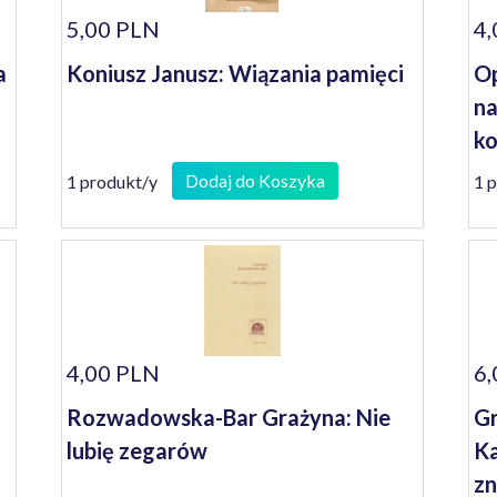
5,00 PLN
4,
a
Koniusz Janusz: Wiązania pamięci
Op
na
ko
se
Dodaj do Koszyka
1 produkt/y
1 
4,00 PLN
6,
Rozwadowska-Bar Grażyna: Nie
Gr
lubię zegarów
Ka
z