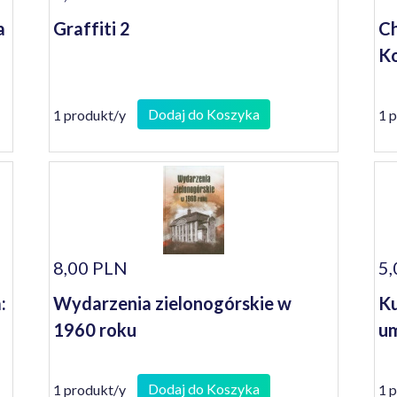
a
Graffiti 2
Ch
Ko
Dodaj do Koszyka
1 produkt/y
1 
8,00 PLN
5,
:
Wydarzenia zielonogórskie w
Ku
1960 roku
um
Dodaj do Koszyka
1 produkt/y
1 