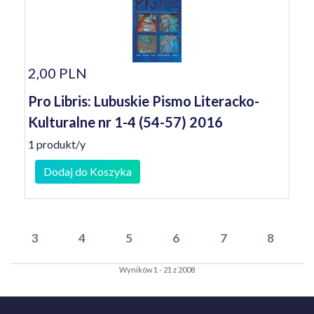
2,00 PLN
Pro Libris: Lubuskie Pismo Literacko-
Kulturalne nr 1-4 (54-57) 2016
1 produkt/y
Dodaj do Koszyka
3
4
5
6
7
8
Wyników 1 - 21 z 2008