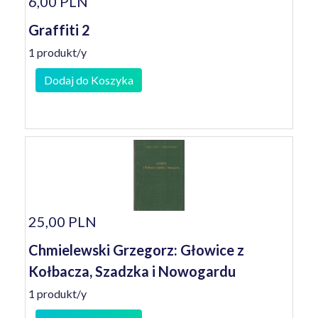
6,00 PLN
Graffiti 2
1 produkt/y
Dodaj do Koszyka
25,00 PLN
Chmielewski Grzegorz: Głowice z
Kołbacza, Szadzka i Nowogardu
1 produkt/y