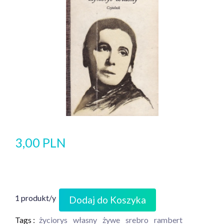
3,00 PLN
1 produkt/y
Dodaj do Koszyka
Tags :
życiorys
własny
żywe
srebro
rambert