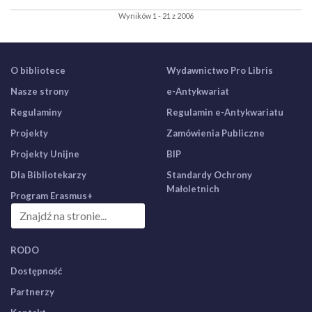
Wyników 1 - 21 z 2006
O bibliotece
Wydawnictwo Pro Libris
Nasze strony
e-Antykwariat
Regulaminy
Regulamin e-Antykwariatu
Projekty
Zamówienia Publiczne
Projekty Unijne
BIP
Dla Bibliotekarzy
Standardy Ochrony
Małoletnich
Program Erasmus+
RODO
Dostępność
Partnerzy