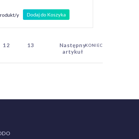
Dodaj do Koszyka
produkt/y
12
13
Następny
KONIEC
artykuł
ODO