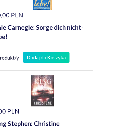
,00 PLN
le Carnegie: Sorge dich nicht-
be!
Dodaj do Koszyka
produkt/y
00 PLN
ng Stephen: Christine