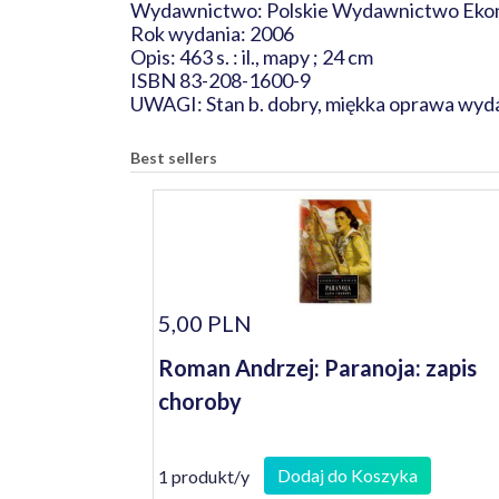
Wydawnictwo: Polskie Wydawnictwo Eko
Rok wydania: 2006
Opis: 463 s. : il., mapy ; 24 cm
ISBN 83-208-1600-9
UWAGI: Stan b. dobry, miękka oprawa wyda
Best sellers
5,00 PLN
Roman Andrzej: Paranoja: zapis
choroby
Dodaj do Koszyka
1 produkt/y