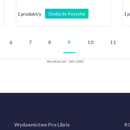
Dodaj do Koszyka
1 produkt/y
1 
6
7
8
9
10
11
Wyników 169 - 189 z 2003
Wydawnictwo Pro Libris
R