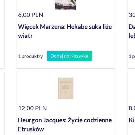
6,00 PLN
30
Więcek Marzena: Hekabe suka liże
Da
wiatr
le
Dodaj do Koszyka
1 produkt/y
1 
12,00 PLN
8,
Heurgon Jacques: Życie codzienne
Ki
Etrusków