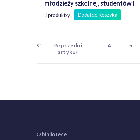
młodzieży szkolnej, studentów i
nie tylko...
Dodaj do Koszyka
1 produkt/y
Poprzedni
4
5
START
artykuł
O bibliotece