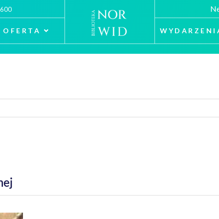
Ne
 600
OFERTA
WYDARZENI
nej