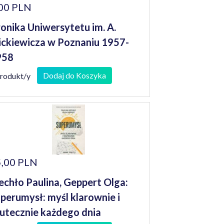
00 PLN
onika Uniwersytetu im. A.
ckiewicza w Poznaniu 1957-
958
Dodaj do Koszyka
produkt/y
,00 PLN
chło Paulina, Geppert Olga:
perumysł: myśl klarownie i
utecznie każdego dnia