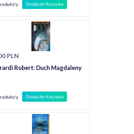
Dodaj do Koszyka
produkt/y
00 PLN
rardi Robert: Duch Magdaleny
Dodaj do Koszyka
produkt/y