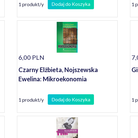
Dodaj do Koszyka
1 produkt/y
1 
6,00 PLN
7,
Czarny Elżbieta, Nojszewska
Gi
Ewelina: Mikroekonomia
Dodaj do Koszyka
1 produkt/y
1 