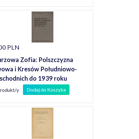
00 PLN
rzowa Zofia: Polszczyzna
owa i Kresów Południowo-
chodnich do 1939 roku
Dodaj do Koszyka
produkt/y