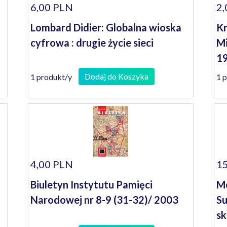
6,00 PLN
2,
Lombard Didier: Globalna wioska
Kr
cyfrowa : drugie życie sieci
Mi
1
Dodaj do Koszyka
1 produkt/y
1 
4,00 PLN
15
Biuletyn Instytutu Pamięci
Me
Narodowej nr 8-9 (31-32)/ 2003
Su
sk