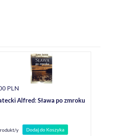
00 PLN
atecki Alfred: Sława po zmroku
Dodaj do Koszyka
produkt/y