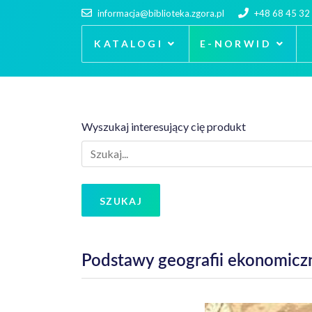
informacja@biblioteka.zgora.pl
+48 68 45 32
KATALOGI
E-NORWID
Wyszukaj interesujący cię produkt
SZUKAJ
Podstawy geografii ekonomicz