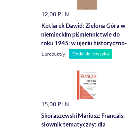
12,00 PLN
Kotlarek Dawid: Zielona Góra w
niemieckim piśmiennictwie do
roku 1945: w ujęciu historyczno-
bibliograficznym
Dodaj do Koszyka
1 produkt/y
15,00 PLN
Skoraszewski Mariusz: Francais:
słownik tematyczny: dla