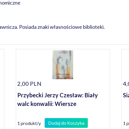
nomiczne
wnicza. Posiada znaki własnościowe biblioteki.
2,00 PLN
4,
Przybecki Jerzy Czesław: Biały
Si
walc konwalii: Wiersze
Dodaj do Koszyka
1 produkt/y
1 