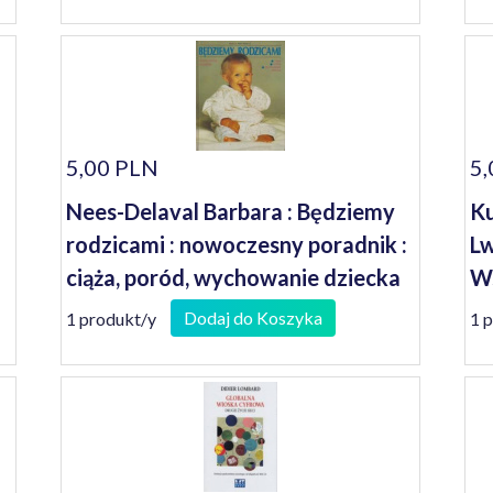
5,00 PLN
5,
Nees-Delaval Barbara : Będziemy
Ku
rodzicami : nowoczesny poradnik :
Lw
ciąża, poród, wychowanie dziecka
Ws
Dodaj do Koszyka
1 produkt/y
1 