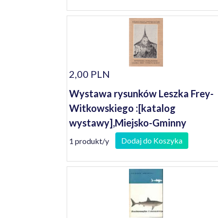
2,00 PLN
Wystawa rysunków Leszka Frey-
Witkowskiego :[katalog
wystawy],Miejsko-Gminny
Ośrodek Kultury w Nowym
Dodaj do Koszyka
1 produkt/y
Miasteczku, maj 1981 rok