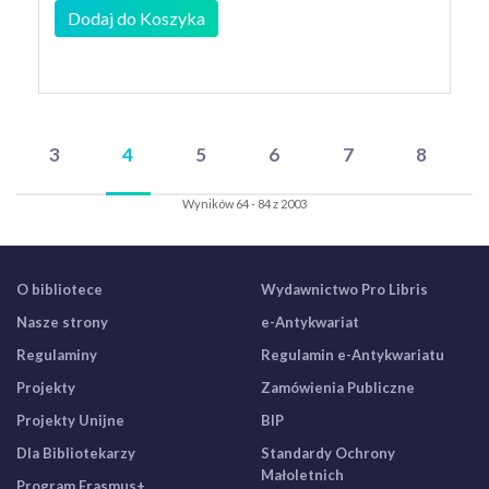
Dodaj do Koszyka
3
4
5
6
7
8
Wyników 64 - 84 z 2003
O bibliotece
Wydawnictwo Pro Libris
Nasze strony
e-Antykwariat
Regulaminy
Regulamin e-Antykwariatu
Projekty
Zamówienia Publiczne
Projekty Unijne
BIP
Dla Bibliotekarzy
Standardy Ochrony
Małoletnich
Program Erasmus+