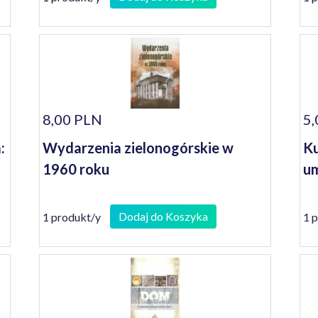
8,00 PLN
5,
:
Wydarzenia zielonogórskie w
Ku
1960 roku
um
Dodaj do Koszyka
1 produkt/y
1 