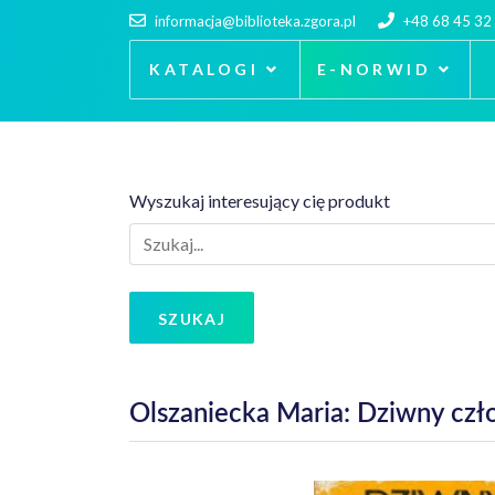
informacja@biblioteka.zgora.pl
+48 68 45 32
KATALOGI
E-NORWID
Wyszukaj interesujący cię produkt
SZUKAJ
Olszaniecka Maria: Dziwny czło