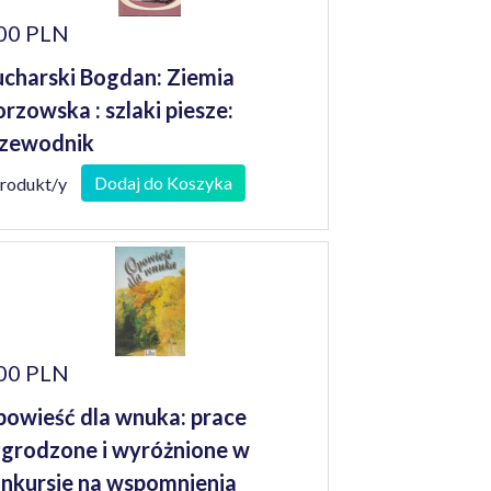
00 PLN
charski Bogdan: Ziemia
rzowska : szlaki piesze:
zewodnik
Dodaj do Koszyka
produkt/y
00 PLN
owieść dla wnuka: prace
grodzone i wyróżnione w
nkursie na wspomnienia