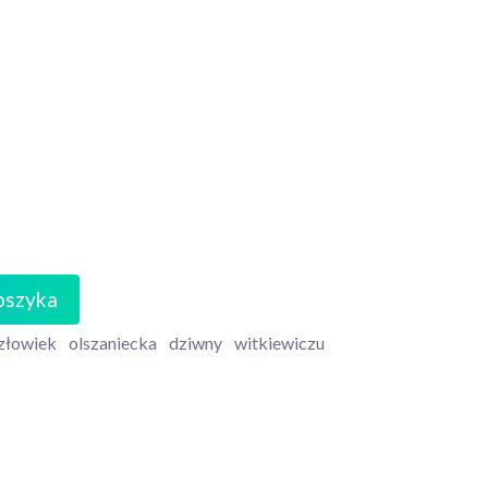
oszyka
złowiek
olszaniecka
dziwny
witkiewiczu