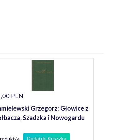
,00 PLN
mielewski Grzegorz: Głowice z
łbacza, Szadzka i Nowogardu
Dodaj do Koszyka
produkt/y