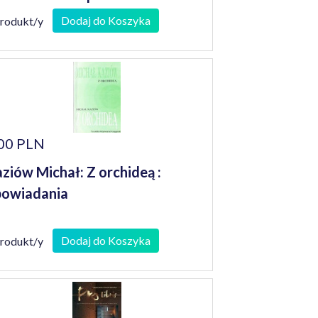
niorów
Dodaj do Koszyka
produkt/y
00 PLN
ziów Michał: Z orchideą :
owiadania
Dodaj do Koszyka
produkt/y