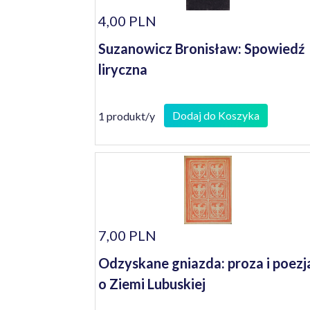
4,00 PLN
Suzanowicz Bronisław: Spowiedź
liryczna
Dodaj do Koszyka
1 produkt/y
7,00 PLN
Odzyskane gniazda: proza i poezj
o Ziemi Lubuskiej