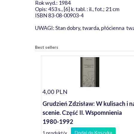
Rok wyd.: 1984
Opis: 453 s., [6] k. tabl. : il., fot.; 21 cm
ISBN 83-08-00903-4
UWAGI: Stan dobry, twarda, płócienna tw
Best sellers
4,00 PLN
Grudzień Zdzisław: W kulisach i n
scenie. Część II. Wspomnienia
1980-1992
Dodaj do Koszyka
1 produkt/y