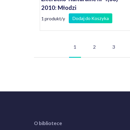
2010: Młodzi
Dodaj do Koszyka
1 produkt/y
1
2
3
O bibliotece