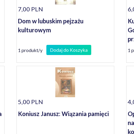
7,00 PLN
6,
Dom w lubuskim pejzażu
Ku
kulturowym
Go
pr
Dodaj do Koszyka
1 produkt/y
1 
5,00 PLN
4,
a
Koniusz Janusz: Wiązania pamięci
Op
na
ko