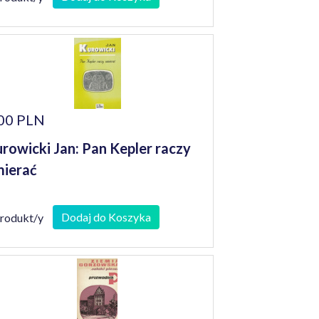
00 PLN
rowicki Jan: Pan Kepler raczy
ierać
Dodaj do Koszyka
produkt/y