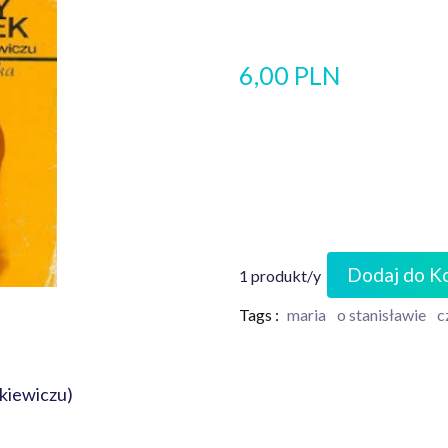
6,00 PLN
Dodaj do K
1 produkt/y
Tags :
maria
o stanisławie
c
itkiewiczu)