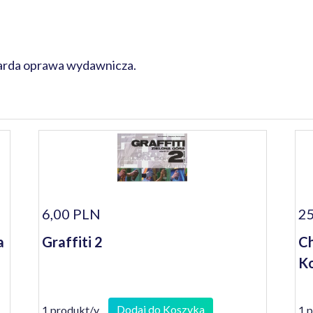
arda oprawa wydawnicza.
6,00 PLN
25
a
Graffiti 2
Ch
Ko
Dodaj do Koszyka
1 produkt/y
1 