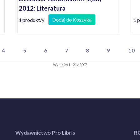
2012: Literatura
Dodaj do Koszyka
1 produkt/y
1 
4
5
6
7
8
9
10
Wyników 1 - 21 z 2007
Wydawnictwo Pro Libris
R