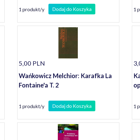
se
Dodaj do Koszyka
1 produkt/y
1 
5,00 PLN
3,
Wańkowicz Melchior: Karafka La
Ka
Fontaine'a T. 2
op
Dodaj do Koszyka
1 produkt/y
1 