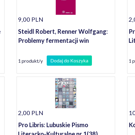
9,00 PLN
2,
e
Steidl Robert, Renner Wolfgang:
Pr
Problemy fermentacji win
Li
Dodaj do Koszyka
1 produkt/y
1 
2,00 PLN
10
Pro Libris: Lubuskie Pismo
Ko
Literacko-Kulturalne nr 1(38)